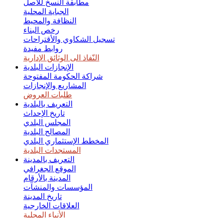
نسيت كلمة المرور
مطابقة النسخ للأصل
الجباية المحلية
النظافة والمحيط
رخص البناء
تسجيل الشكاوي والأقتراحات
روابط مفيدة
النّفاذ الى الوثائق الإدارية
الإنجازات البلدية
شراكة الحكومة المفتوحة
المشاريع والإنجازات
طلبات العروض
التعريف بالبلدية
تاريخ الإحداث
المجلس البلدي
المصالح البلدية
المخطط الإستثماري البلدي
المستجدات البلدية
التعريف بالمدينة
الموقع الجغرافي
المدينة بالأرقام
المؤسسات والمنشآت
تاريخ المدينة
العلاقات الخارجية
الأنباء المحلية