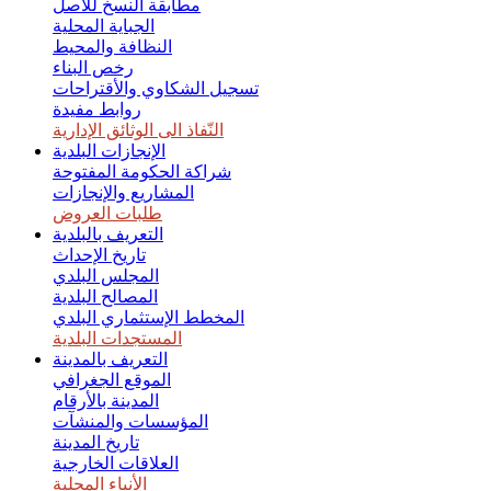
نسيت كلمة المرور
مطابقة النسخ للأصل
الجباية المحلية
النظافة والمحيط
رخص البناء
تسجيل الشكاوي والأقتراحات
روابط مفيدة
النّفاذ الى الوثائق الإدارية
الإنجازات البلدية
شراكة الحكومة المفتوحة
المشاريع والإنجازات
طلبات العروض
التعريف بالبلدية
تاريخ الإحداث
المجلس البلدي
المصالح البلدية
المخطط الإستثماري البلدي
المستجدات البلدية
التعريف بالمدينة
الموقع الجغرافي
المدينة بالأرقام
المؤسسات والمنشآت
تاريخ المدينة
العلاقات الخارجية
الأنباء المحلية