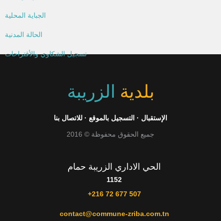
الجباية المحلية
الحالة المدنية
تسجيل الشكاوي والأقتراحات
بلدية
الزريبة
الإستقبال
·
التسجيل بالموقع
·
للاتصال بنا
جميع الحقوق محفوظة © 2016
الحي الاداري الزريبة حمام
1152
+216 72 677 507
contact@commune-zriba.com.tn