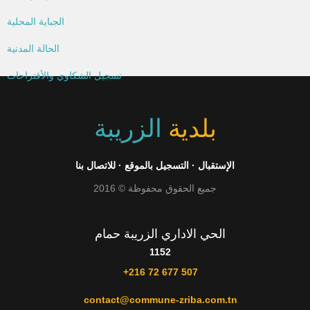
الجباية المحلية
الحالة المدنية
تسجيل الشكاوي والأقتراحات
بلدية
الزريبة
الإستقبال
·
التسجيل بالموقع
·
للاتصال بنا
جميع الحقوق محفوظة © 2016
الحي الاداري الزريبة حمام
1152
+216 72 677 507
contact@commune-zriba.com.tn