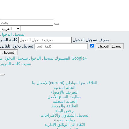
فضاء المواطن
فضاء الجمعيات
تسجيل الدخول
معرف تسجيل الدخول
كلمة السر
النفاذ إلى المعلومة
تسجيل دخول تلقائي
تسجيل الدخول
التسجيل
تسجيل الدخول بـ Google+
الفيسبوك تسجيل الدخول
نسيت كلمة المرور
العلاقة مع المواطن
(current)
للإتصال بنا
الحالة المدنية
التعريف بالإمضاء
مطابقة النسخ للأصل
الجباية المحلية
النظافة والمحيط
رخص البناء
تسجيل الشكاوي والأقتراحات
روابط مفيدة
النّفاذ الى الوثائق الإدارية