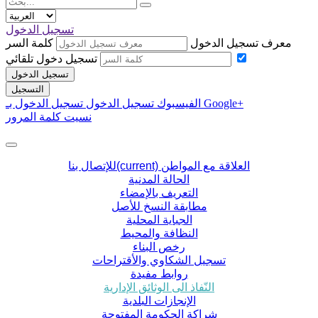
تسجيل الدخول
معرف تسجيل الدخول
كلمة السر
تسجيل دخول تلقائي
تسجيل الدخول
التسجيل
تسجيل الدخول بـ Google+
الفيسبوك تسجيل الدخول
نسيت كلمة المرور
العلاقة مع المواطن
(current)
للإتصال بنا
الحالة المدنية
التعريف بالإمضاء
مطابقة النسخ للأصل
الجباية المحلية
النظافة والمحيط
رخص البناء
تسجيل الشكاوي والأقتراحات
روابط مفيدة
النّفاذ الى الوثائق الإدارية
الإنجازات البلدية
شراكة الحكومة المفتوحة