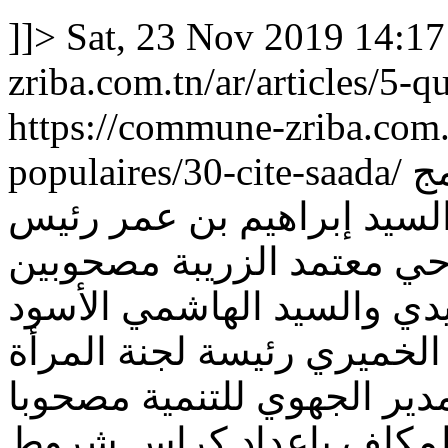
]]>
Sat, 23 Nov 2019 14:1
zriba.com.tn/ar/articles/5-q
https://commune-zriba.com.tn
populaires/30-cite-saada/
مج
السيد إبراهيم بن عمر رئيس
احي معتمد الزريبة مصحوبين
بيدي والسيد الهاشمي الأسود
 الخميري رئيسة لجنة المرأة
دير الجهوي للتنمية مصحوبا
لمكلف بإعداد كراس شروط