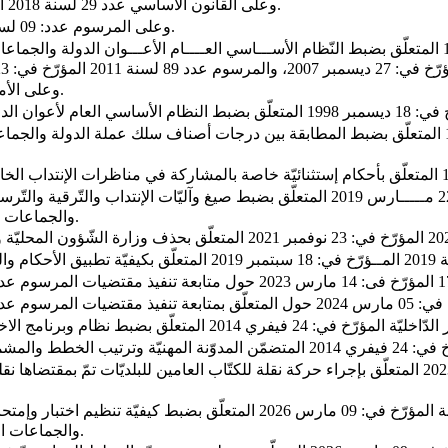
- وعلى القانون الأساسي عدد 29 لسنة 2018 المؤرّخ فى: 09 ماي 2018 المتعلّق بإصدار مجلّة الجماعات المحليّــة.
- وعلى المرسوم عدد: 09 لسنة 2023 المؤرّخ فى: 08 مارس 2023 المتعلّق بحلّ المجالس البلديّة.
- وعلى الأمر عدد: 515 المؤرّخ في: 07 ماي 1980 المتعلّق بإحداث بلديّة الزّريبة.
والجماعات المحليّة والمؤسّسات العموميّة ذات الصبغة الإداريّة ومستويات التّأجير.
والجماعات المحلّية والمؤسّسات العموميّة ذات الصّبغة الإدارية لفائدة بلديّة الزّريبة.