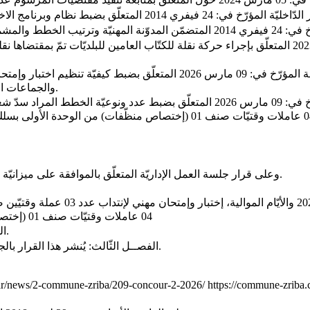
والجماعات المحلّية والمؤسّسات العموميّة ذات الصّبغة الإدارية لفائدة بلديّة الزّريبة.
صنف 05 (إختصاص سائق في الوزن الثّقيل) من الوحدة الثّانية - عدد 04 عاملات و
- وعلى قرار جلسة العمل الإداريّة المتعلّق بالموافقة على ميزانيّة بلديّة الزّريبة لسنـ 2026 ـة والمصادق عليها بتاريخ: 03 ديسمبر 2025.
04 عاملات وقتيّات صنف 01 (إختصاص منظّفات) من الوحدة الأولى لفائدة بلديّة الزّريبة بعنوان سنة 2026
- الفصــل الثّاني: يقع ختم قائمة الترشّحات يوم الثّلاثاء: 30 جوان 2026.
- الفصــل الثّالث: يُنشر هذا القرار بالجريدة الرسميّة للجماعات المحليّة والموقع الإلكتروني لبلديّة الزّريبة.
/ar/news/2-commune-zriba/209-concour-2-2026/
https://commune-zriba