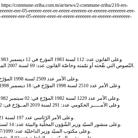
/
https://commune-zriba.com.tn/ar/news/2-commune-zriba/210-res-
eeeeee-eee-05-eeeeee-eeee-ee-eeeee-eeeeeee-ee-eeeeee-eeeeeeee-eee-
-eeeeeee-eee-05-eeeeee-eeee-ee-eeeee-eeeeeee-ee-eeeeee-eeeeeeee-
النّصوص التي نقّحته أو تمّمته وخاصّة القانون عدد: 69 لسنة 2007 المؤرّخ في: 27 ديسمبر 2007، والمرسوم عدد 89 لسنة 2011 المؤرّخ في: 23 سبتمبر 2011 والقانون عدد 27 لسنة 2021 المؤرّخ في 07 جوان 2021.
- وعلى الأمر عدد 2509 لسنة 1998 المؤرّخ في: 18 ديسمبر 1998 المتعلّق بضبط النظام الأساسي العام لأعوان الدولة والجماعات المحليّة والمؤسّسات العموميّة ذات الصبغة الإداريّة.
- وعلى الأمر عدد 1229 لسنة 1982 المؤرّخ في: 02 سبتمبر 1982 المتعلّق بأحكام إستثنائيّة خاصة بالمشاركة في مناظرات الإنتداب الخارجيّة المتمّم بالأمر عدد 1551 لسنة 1992 المؤرّخ في: 28 أوت 1992.
- وعلى الأمر الرّئاسي عدد 197 لسنة 2021 المؤرّخ في: 23 نوفمبر 2021 المتعلّق بحذف وزارة الشّؤون المحليّة وإحالة مشمولاتها وإلحاق هياكلها المركزيّة والجهويّة بوزارة الدّاخليّة.
- وعلى منشور السيّد وزير الشّؤون المحلّية والبيئة عدد: 14 لسنة 2019 المــؤرّخ في: 18 سبتمبر 2019 المتعلّق بكيفيّة تطبيق الأحكام والمتعلّق بضبط صيغ وآليـــــات الانتداب والتّرقية والتّرسيم بالبلديّات.
- وعلى مكتوب السيّد وزير الداخليّة عدد: 17/1099 المؤرّخ فى: 14 مارس 2023 حول متابعة تنفيذ مقتضيات المرسوم عدد: 09 لسنة 2023 المؤرّخ فى: 08 مارس 2023 بحلّ المجالس البلديّة.
- وعلى منشور السيّد وزير الداخلية عدد 02 المؤرّخ في: 05 مارس 2024 حول المتعلّق بمتابعة تنفيذ مقتضيات المرسوم عدد: 09 لسنة 2023 المؤرّخ فى: 08 مارس 2023 بحلّ المجالس البلديّة.