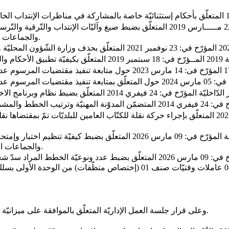
والجماعات المحليّة والمؤسّسات العموميّة ذات الصبغة الإداريّة ومستويات التّأجير.
والجماعات المحلّية والمؤسّسات العموميّة ذات الصّبغة الإدارية لفائدة بلديّة الزّريبة.
صنف 05 (إختصاص سائق في الوزن الثّقيل) من الوحدة الثّانية - عدد 04 عاملات و
- وعلى قرار جلسة العمل الإداريّة المتعلّق بالموافقة على ميزانيّة بلديّة الزّريبة لسنـ 2026 ـة والمصادق عليها بتاريخ: 03 ديسمبر 2025.