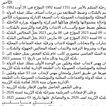
التّأجير.
- وعلى الأمـــــر الحكومي عدد: 291 لسنة 2019 المــؤرّخ فى: 22 مـــــارس 2019 المتعلّق بضبط صيغ وآليّات الإنتداب والتّرقية والتّرسيم بالبلديّات وضبط المطابقة بين درجات أصناف سلك عملة الدولة
- وعلى مكتوب السيّد والي زغوان عـ 6365 ـدد بتاريخ: 07 سبتمبر 2023 المتعلّق بإجراء حركة نقلة للكتّاب العامين للبلديّات تمّ بمقتضاها نقلة السيّد العباسي منصوري كاتب عام بلديّة الفحص بمثل خطته إلى
بلديّة الزّريبة وذلك بداية من تاريخ: 11 سبتمبر 2023.
- وعلى قرار الكاتب العام المكلّف بتسيير شؤون بلديّة الزّريبة المؤرّخ في: 09 مارس 2026 المتعلّق بضبط كيفيّة تنظيم اختبار وإمتحان مهني لانتداب عملة وقتيّين من الوحدة الأولى بسلك عملة الدولة
- وعلى قرار الكاتب العام المكلّف بتسيير شؤون بلديّة الزّريبة المؤرّخ في: 09 مارس 2026 المتعلّق بضبط عدد ونوعيّة الخطط المراد سدّ شغورها عن طريق اختبار وإمتحان مهني لإنتداب عدد 03 عملة وقتيّين
قتيّات صنف 01 (إختصاص منظّفات) من الوحدة الأولى بسلك عملة الدولة والجماعات المحلّية والمؤسّسات العموميّة ذات الصّبغة
الإدارية بعنوان سنة 2026 لفائدة بلديّة الزّريبة.
- وعلى الشّغور الحاصل بقانون الإطار ببلديّة الزّريبة.
- وعلى الإعتمادات المرسّمة بميزانيّة بلديّة الزّريبة لسنة 2026.
قــــــــــــرّر مـــــــا يــــــلــــى: