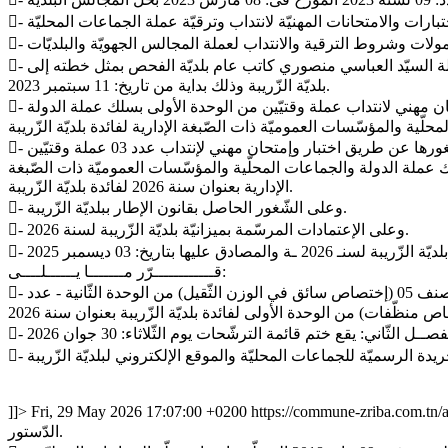
- وعلى مكتوب السيّد والي زغوان عـ 6365 ـدد بتاريخ: 07 سبتمبر 2023 المتعلّق بإجراء حركة نقلة للكتّاب العامين للبلديّات تمّ بمقتضاها نقلة السيّد العباسي منصوري كاتب عام بلديّة الفحص بمثل خطته إلى
بلديّة الزّريبة وذلك بداية من تاريخ: 11 سبتمبر 2023.
- وعلى قرار الكاتب العام المكلّف بتسيير شؤون بلديّة الزّريبة المؤرّخ في: 09 مارس 2026 المتعلّق بضبط كيفيّة تنظيم اختبار وإمتحان مهني لانتداب عملة وقتيّين من الوحدة الأولى بسلك عملة الدولة
- وعلى قرار الكاتب العام المكلّف بتسيير شؤون بلديّة الزّريبة المؤرّخ في: 09 مارس 2026 المتعلّق بضبط عدد ونوعيّة الخطط المراد سدّ شغورها عن طريق اختبار وإمتحان مهني لإنتداب عدد 03 عملة وقتيّين
قتيّات صنف 01 (إختصاص منظّفات) من الوحدة الأولى بسلك عملة الدولة والجماعات المحلّية والمؤسّسات العموميّة ذات الصّبغة
الإدارية بعنوان سنة 2026 لفائدة بلديّة الزّريبة.
- وعلى الشّغور الحاصل بقانون الإطار ببلديّة الزّريبة.
- وعلى الإعتمادات المرسّمة بميزانيّة بلديّة الزّريبة لسنة 2026.
قــــــــــــرّر مـــــــا يــــــلــــى:
- الفصــل الأول: يُفتح ببلديّة الزّريبة ولفائدتها يوم الخميس: 30 جويلية 2026 والأيّام الموالية، إختبار وإمتحان مهني لإنتداب عدد 03 عملة وقتيّين صنف 05 (إختصاص سائق في الوزن الثّقيل) من الوحدة الثّانية - عدد
]]>
Fri, 29 May 2026 17:07:00 +0200
https://commune-zriba.com.tn
الدّستور.