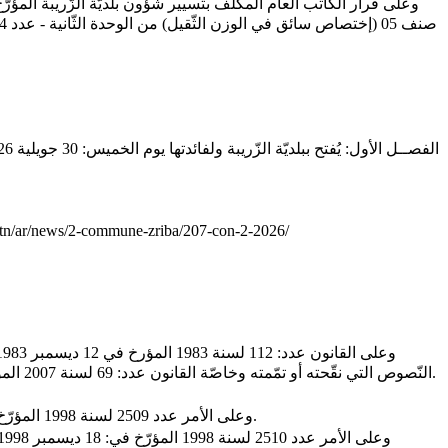
.tn/ar/news/2-commune-zriba/207-con-2-2026/
النّصوص التي نقّحته أو تمّمته وخاصّة القانون عدد: 69 لسنة 2007 المؤرّخ في: 27 ديسمبر 2007، والمرسوم عدد 89 لسنة 2011 المؤرّخ في: 23 سبتمبر 2011 والقانون عدد 27 لسنة 2021 المؤرّخ في 07 جوان 2021.
- وعلى الأمر عدد 2509 لسنة 1998 المؤرّخ في: 18 ديسمبر 1998 المتعلّق بضبط النظام الأساسي العام لأعوان الدولة والجماعات المحليّة والمؤسّسات العموميّة ذات الصبغة الإداريّة.