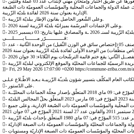
- وعلى قرار الكاتب العام المكلّف بتسيير شؤون بلديّة الزّريبة المؤرّخ في: 09 مارس 2026 المتعلّق بضبط عدد ونوعيّة الخطط المراد سدّ شغورها عن طريق اختبار وإمتحان مهني لإنتداب عدد 03 عملة وقتيّين
قتيّات صنف 01 (إختصاص منظّفات) من الوحدة الأولى بسلك عملة الدولة والجماعات المحلّية والمؤسّسات العموميّة ذات الصّبغة
الإدارية بعنوان سنة 2026 لفائدة بلديّة الزّريبة.
- وعلى الشّغور الحاصل بقانون الإطار ببلديّة الزّريبة.
- وعلى الإعتمادات المرسّمة بميزانيّة بلديّة الزّريبة لسنة 2026.
قــــــــــــرّر مـــــــا يــــــلــــى:
- الفصــل الأول: يُفتح ببلديّة الزّريبة ولفائدتها يوم الخميس: 30 جويلية 2026 والأيّام الموالية، إختبار وإمتحان مهني لإنتداب عدد 03 عملة وقتيّين صنف 05 (إختصاص سائق في الوزن الثّقيل) من الوحدة الثّانية - عدد
]]>
Fri, 29 May 2026 17:07:00 +0200
https://commune-zriba.com.tn
- على الدّستور.
- وعلى القانون عدد: 112 لسنة 1983 المؤرخ في 12 ديسمبر 1983 المتعلّق بضبط النّظام الأســـاسي العــــام الأعـــوان الدولة والجماعات المحلّية والمؤسّسات العموميّة ذات الصّبغة الإدارية، وعلى جميع
- وعلى الأمر عدد 2510 لسنة 1998 المؤرّخ في: 18 ديسمبر 1998 المتعلّق بضبط المطابقة بين درجات أصناف سلك عملة الدولة والجماعات المحليّة والمؤسّسات العموميّة ذات الصبغة الإداريّة ومستويات