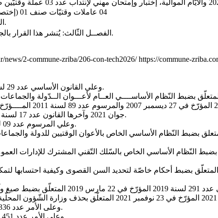
04 عاملات وقتيّات صنف 01 (إختصاص منظّفات) من الوحدة الأولى لفائدة بلديّة الزّريبة بعنوان سنة 2026
- الفصــل الثّاني: يقع ختم قائمة الترشّحات يوم الثّلاثاء: 30 جوان 2026.
- الفصــل الثّالث: يُنشر هذا القرار بالجريدة الرسميّة للجماعات المحليّة والموقع الإلكتروني لبلديّة الزّريبة.
/ar/news/2-commune-zriba/206-con-tech2026/
https://commune-zriba.c
- وعلي القانون الأساسي عدد 29 لسنة 2018 المؤرّخ في 09 ماي 2018 المتعلّق بمجلّة الجماعات المحلّية.
جوان 2021 وآخرها القانون عدد 17 لسنة 2025 المؤرّخ في 12 ديسمبر 2025 والمتعلّق بقانون المالية لسنة 2026.
- وعلي المرسوم عدد 09 لسنة 2023 المؤرّخ في 08 مارس 2023 المتعلّق بحلّ المجالس البلدية.
- وعلى الأمر عدد 336 لسنة 2024 المؤرّخ في 25 ماي 2024 المتعلق بتعيين عضو بالحكومة.
- وعلى الأمر عدد 451 لسنة 2024 المؤرّخ في 07 أوت 2024 المتعلّق بتسمية رئيس الحكومة.