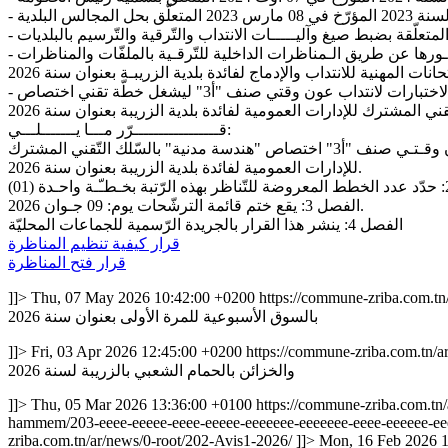
- وعلى قرار الكاتب العام المكلّف بتسيير شؤون بلدية الزريبة المؤرّخ في 21 جانفي 2026 المتعلّق بضبط عدد ونوعية الخـطـط المراد سدّ شغـورها عن طريق الـمناظرات الداخلية للتّرقـية بالملفّات والمناظرات
- وعلى قرار الكاتب العام المكلّف بتسيير شؤون بلدية الزريبة المؤرّخ في 09 مارس 2026 المتعلّق بضبط كيفية تنظيم المناظرة الخارجية بالاختبارات لانتداب عون وقتي صنف "أ3" ليشغل خطّة تقني اختصاص
قـــــــــــــــــرّر مـــا يـــــــلـــي:
الفصل الأول: تفتح ببلدية الزريبة ولفائدتها يوم: 09 جـويـلـيـة 2026 والأيّام الموالية مناظرة خارجية بالاختبارات لانتداب تقني بصفة عـون وقـتـي صنف "أ3" اختصاص "هندسة مدنية" بالسّلك التّقني المشترك
للإدارات العمومية لفائدة بلدية الزريبة بعنوان سنة 2026.
الفصل 3: يقع ختم قائمة الترشّحات يوم: 09 جـوان 2026.
الفصل 4: ينشر هذا القرار بالجريدة الرّسمية للجماعات المحليّة
قرار كيفية تنظيم المناظرة
قرار فتح المناظرة
]]>
Thu, 07 May 2026 10:42:00 +0200
https://commune-zriba.com.t
بالسوق الأسبوعية للمرة الأولى بعنوان سنة 2026
]]>
Fri, 03 Apr 2026 12:45:00 +0200
https://commune-zriba.com.tn/a
والخزائن بالحمام الشعبي بالزريبة لسنة 2026
]]>
Thu, 05 Mar 2026 13:36:00 +0100
https://commune-zriba.com.tn
hammem/203-eeee-eeeee-eeee-eeeee-eeeeeee-eeeeeee-eeee-eeeeee-ee
zriba.com.tn/ar/news/0-root/202-Avis1-2026/
]]>
Mon, 16 Feb 2026 