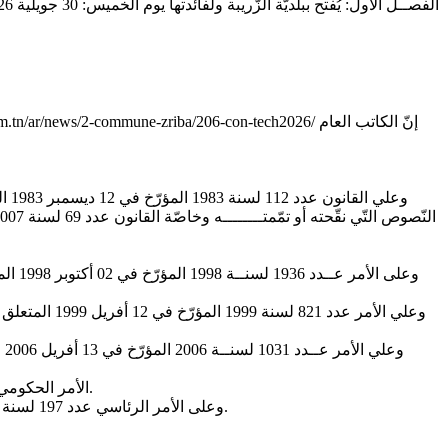
إنّ الكاتب العام
om.tn/ar/news/2-commune-zriba/206-con-tech2026/
- الأمر الحكومي عدد 291 لسنة 2019 المؤرّخ في 22 مارس 2019 المتعلّق بضبط صيغ وآليات الانتداب والتّرقية والتّرسيم بالبلديات وخاصّة الفصل الرّابع منه.
- وعلى الأمر الرئاسي عدد 197 لسنة 2021 المؤرّخ في 23 نوفمبر 2021 المتعلّق بحذف وزارة الشّؤون المحلّية وإحالة مشمولاتها وإلحاق هياكلها المركزية والجهوية بوزارة الداخلية.