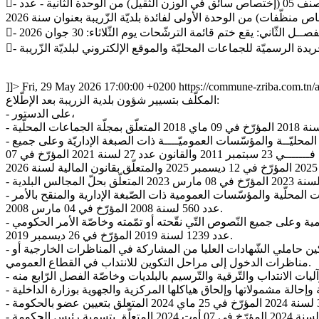
- الفصــل الأول: يُفتح ببلديّة الزّريبة ولفائدتها يوم الخميس: 30 جويلية 2026 والأيّام الموالية، إختبار وإمتحان مهني لإنتداب عدد 03 عملة وقتيّين صنف 05 (إختصاص سائق في الوزن الثّقيل) من الوحدة الثّانية - عدد
]]>
Fri, 29 May 2026 17:00:00 +0200
https://commune-zriba.com.tn
المكلّف بتسيير شؤون بلدية الزريبة بعد الإطّلاع:
- على الدستور،
- وعلي القانون عدد 112 لسنة 1983 المؤرّخ في 12 ديسمبر 1983 المتعلّق بضبط النّظام الأساســــي العــام لأعـــوان الــدّولة والجماعات المحليّــة والمؤسّسات العموميّــــة ذات الصبغة الإداريّة وعلى جميع
النّصوص التّي نقّحته أو تمّمتــــــــه وخاصّة القانون عدد 69 لسنة 2007 المؤرّخ في 27 ديسمبر 2007 والمرسوم عدد 89 لسنة 2011 المــــؤرّخ فـــــــي 23 سبتمبر 2011 والقانون عدد 27 لسنة 2021 المؤرّخ في 07
- وعلى الأمر عــدد 1936 لسنــة 1998 المؤرّخ في 02 أكتوبر 1998 المتعلق بضبط النّظام الأساسي الخاص بالأعوان الوقتيين للدولة والجماعات المحلّية والمؤسّسات العمومية ذات الصّبغة الإدارية والمنقح بالأمر
عدد 560 لسنة 2008 المؤرّخ في 04 مارس 2008.
- وعلي الأمر عدد 821 لسنة 1999 المؤرّخ في 12 أفريل 1999 المتعلق بضبط النّظام الأساسي الخاص بالسّلك التّقني المشترك للإدارات العمومية وعلى جميع النّصوص التّي نقّحته أو تمّمته وخاصّة الأمر الحكومي
عدد 1239 لسنة 2019 المؤرّخ في 26 ديسمبر 2019.
- وعلي الأمر عــدد 1031 لسنــة 2006 المؤرّخ في 13 أفريل 2006 المتعلّق بضبط أحكام خاصّة لتحديد السن القصوى وكيفية احتسابها لتمكين حاملي الشّهادات العليا من المشاركة في المناظرات الخارجية أو
مناظرات الدخول إلى مراحل التكوين للانتداب في القطاع العمومي.