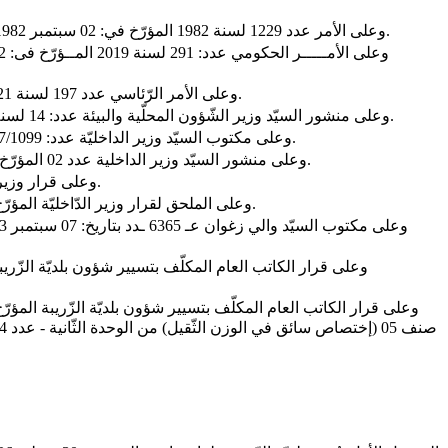
- وعلى الأمر عدد 1229 لسنة 1982 المؤرّخ في: 02 سبتمبر 1982 المتعلّق بأحكام إستثنائيّة خاصة بالمشاركة في مناظرات الإنتداب الخارجيّة المتمّم بالأمر عدد 1551 لسنة 1992 المؤرّخ في: 28 أوت 1992.
- وعلى الأمر الرّئاسي عدد 197 لسنة 2021 المؤرّخ في: 23 نوفمبر 2021 المتعلّق بحذف وزارة الشّؤون المحليّة وإحالة مشمولاتها وإلحاق هياكلها المركزيّة والجهويّة بوزارة الدّاخليّة.
- وعلى منشور السيّد وزير الشّؤون المحلّية والبيئة عدد: 14 لسنة 2019 المــؤرّخ في: 18 سبتمبر 2019 المتعلّق بكيفيّة تطبيق الأحكام والمتعلّق بضبط صيغ وآليـــــات الانتداب والتّرقية والتّرسيم بالبلديّات.
- وعلى مكتوب السيّد وزير الداخليّة عدد: 17/1099 المؤرّخ فى: 14 مارس 2023 حول متابعة تنفيذ مقتضيات المرسوم عدد: 09 لسنة 2023 المؤرّخ فى: 08 مارس 2023 بحلّ المجالس البلديّة.
- وعلى منشور السيّد وزير الداخلية عدد 02 المؤرّخ في: 05 مارس 2024 حول المتعلّق بمتابعة تنفيذ مقتضيات المرسوم عدد: 09 لسنة 2023 المؤرّخ فى: 08 مارس 2023 بحلّ المجالس البلديّة.
- وعلى قرار وزير الدّاخليّة المؤرّخ في: 24 فيفري 2014 المتعلّق بضبط نظام وبرنامج الاختبارات والامتحانات المهنيّة لانتداب وترقيّة عملة الجماعات المحليّة.
- وعلى الملحق لقرار وزير الدّاخليّة المؤرّخ في: 24 فيفري 2014 المتضمّن المدوّنة المهنيّة وترتيب الخطط والمشمولات وشروط الترقية والانتداب لعملة المجالس الجهويّة والبلديّات.