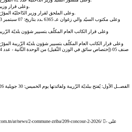
- وعلى قرار وزير الدّاخليّة المؤرّخ في: 24 فيفري 2014 المتعلّق بضبط نظام وبرنامج الاختبارات والامتحانات المهنيّة لانتداب وترقيّة عملة الجماعات المحليّة.
- وعلى الملحق لقرار وزير الدّاخليّة المؤرّخ في: 24 فيفري 2014 المتضمّن المدوّنة المهنيّة وترتيب الخطط والمشمولات وشروط الترقية والانتداب لعملة المجالس الجهويّة والبلديّات.
- على
.com.tn/ar/news/2-commune-zriba/209-concour-2-2026/