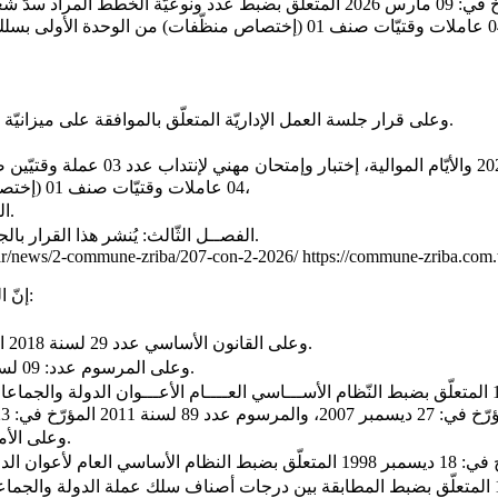
صنف 05 (إختصاص سائق في الوزن الثّقيل) من الوحدة الثّانية - عدد 04 عاملات و
- وعلى قرار جلسة العمل الإداريّة المتعلّق بالموافقة على ميزانيّة بلديّة الزّريبة لسنـ 2026 ـة والمصادق عليها بتاريخ: 03 ديسمبر 2025.
04 عاملات وقتيّات صنف 01 (إختصاص منظّفات) من الوحدة الأولى لفائدة بلديّة الزّريبة بعنوان سنة 2026،
- الفصــل الثّاني: يقع ختم قائمة الترشّحات يوم الثّلاثاء: 30 جوان 2026.
- الفصــل الثّالث: يُنشر هذا القرار بالجريدة الرسميّة للجماعات المحليّة والموقع الإلكتروني لبلديّة الزّريبة.
/ar/news/2-commune-zriba/207-con-2-2026/
https://commune-zriba.com
إنّ الكاتب العام المكلّف بتسيير شؤون بلديـّة الزّريبـة بـعـد الاطّـلاع عـلـى:
- وعلى القانون الأساسي عدد 29 لسنة 2018 المؤرّخ فى: 09 ماي 2018 المتعلّق بإصدار مجلّة الجماعات المحليّــة.
- وعلى المرسوم عدد: 09 لسنة 2023 المؤرّخ فى: 08 مارس 2023 المتعلّق بحلّ المجالس البلديّة.
- وعلى الأمر عدد: 515 المؤرّخ في: 07 ماي 1980 المتعلّق بإحداث بلديّة الزّريبة.