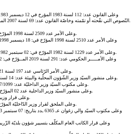
النّصوص التي نقّحته أو تمّمته وخاصّة القانون عدد: 69 لسنة 2007 المؤرّخ في: 27 ديسمبر 2007، والمرسوم عدد 89 لسنة 2011 المؤرّخ في: 23 سبتمبر 2011 والقانون عدد 27 لسنة 2021 المؤرّخ في 07 جوان 2021.
- وعلى الأمر عدد 2509 لسنة 1998 المؤرّخ في: 18 ديسمبر 1998 المتعلّق بضبط النظام الأساسي العام لأعوان الدولة والجماعات المحليّة والمؤسّسات العموميّة ذات الصبغة الإداريّة.
- وعلى الأمر عدد 1229 لسنة 1982 المؤرّخ في: 02 سبتمبر 1982 المتعلّق بأحكام إستثنائيّة خاصة بالمشاركة في مناظرات الإنتداب الخارجيّة المتمّم بالأمر عدد 1551 لسنة 1992 المؤرّخ في: 28 أوت 1992.
- وعلى الأمر الرّئاسي عدد 197 لسنة 2021 المؤرّخ في: 23 نوفمبر 2021 المتعلّق بحذف وزارة الشّؤون المحليّة وإحالة مشمولاتها وإلحاق هياكلها المركزيّة والجهويّة بوزارة الدّاخليّة.
- وعلى منشور السيّد وزير الشّؤون المحلّية والبيئة عدد: 14 لسنة 2019 المــؤرّخ في: 18 سبتمبر 2019 المتعلّق بكيفيّة تطبيق الأحكام والمتعلّق بضبط صيغ وآليـــــات الانتداب والتّرقية والتّرسيم بالبلديّات.
- وعلى مكتوب السيّد وزير الداخليّة عدد: 17/1099 المؤرّخ فى: 14 مارس 2023 حول متابعة تنفيذ مقتضيات المرسوم عدد: 09 لسنة 2023 المؤرّخ فى: 08 مارس 2023 بحلّ المجالس البلديّة.
- وعلى منشور السيّد وزير الداخلية عدد 02 المؤرّخ في: 05 مارس 2024 حول المتعلّق بمتابعة تنفيذ مقتضيات المرسوم عدد: 09 لسنة 2023 المؤرّخ فى: 08 مارس 2023 بحلّ المجالس البلديّة.
- وعلى قرار وزير الدّاخليّة المؤرّخ في: 24 فيفري 2014 المتعلّق بضبط نظام وبرنامج الاختبارات والامتحانات المهنيّة لانتداب وترقيّة عملة الجماعات المحليّة.
- وعلى الملحق لقرار وزير الدّاخليّة المؤرّخ في: 24 فيفري 2014 المتضمّن المدوّنة المهنيّة وترتيب الخطط والمشمولات وشروط الترقية والانتداب لعملة المجالس الجهويّة والبلديّات.