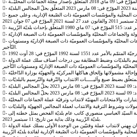
- وعلى القانون عدد: 112 لسنة 1983 المؤرخ في 12 ديسمبر 1983 المتعلّق بضبط النّظام الأســـاسي العــــام الأعـــوان الدولة والجماعات المحلّية والمؤسّسات العموميّة ذات الصّبغة الإدارية، وعلى جميع
- وعلى الأمر عدد 2510 لسنة 1998 المؤرّخ في: 18 ديسمبر 1998 المتعلّق بضبط المطابقة بين درجات أصناف سلك عملة الدولة والجماعات المحليّة والمؤسّسات العموميّة ذات الصبغة الإداريّة ومستويات
التّأجير.
- وعلى الأمـــــر الحكومي عدد: 291 لسنة 2019 المــؤرّخ فى: 22 مـــــارس 2019 المتعلّق بضبط صيغ وآليّات الإنتداب والتّرقية والتّرسيم بالبلديّات وضبط المطابقة بين درجات أصناف سلك عملة الدولة
- وعلى مكتوب السيّد والي زغوان عـ 6365 ـدد بتاريخ: 07 سبتمبر 2023 المتعلّق بإجراء حركة نقلة للكتّاب العامين للبلديّات تمّ بمقتضاها نقلة السيّد العباسي منصوري كاتب عام بلديّة الفحص بمثل خطته إلى
بلديّة الزّريبة وذلك بداية من تاريخ: 11 سبتمبر 2023.
- وعلى قرار الكاتب العام المكلّف بتسيير شؤون بلديّة الزّريبة المؤرّخ في: 09 مارس 2026 المتعلّق بضبط كيفيّة تنظيم اختبار وإمتحان مهني لانتداب عملة وقتيّين من الوحدة الأولى بسلك عملة الدولة