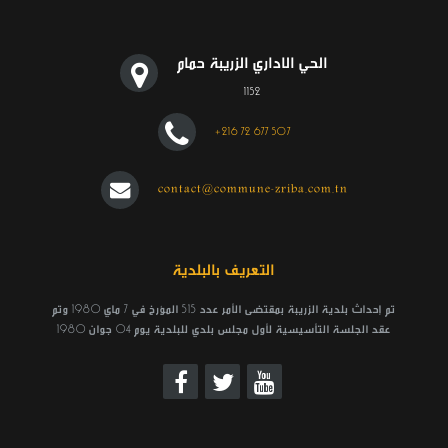
الحي الاداري الزريبة حمام
1152
+216 72 677 507
contact@commune-zriba.com.tn
التعريف بالبلدية
تم إحداث بلدية الزريبة بمقتضى الأمر عدد 515 المؤرخ في 7 ماي 1980 وتم
عقد الجلسة التأسيسية لأول مجلس بلدي للبلدية يوم 04 جوان 1980