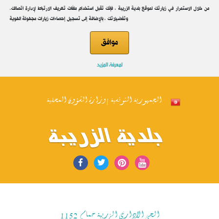
.من خلال الاستمرار في زيارتك لموقع بلدية الزريبة ، فإنك تقبل استخدام ملفات تعريف الارتباط لإدارة اتصالك
وتفضيلاتك ، بالإضافة إلى تسجيل إحصاءات زيارات مجهولة الهوية
موافق
لمعرفة المزيد
الجمهورية التونسية | وزارة الشؤون المحلية
بلدية الزريبة
الحي الاداري الزريبة حمام 1152