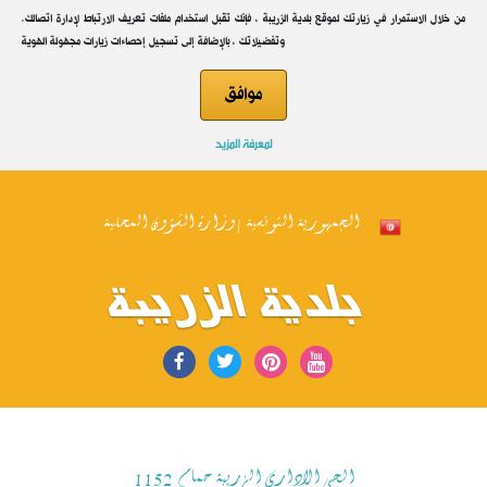
.من خلال الاستمرار في زيارتك لموقع بلدية الزريبة ، فإنك تقبل استخدام ملفات تعريف الارتباط لإدارة اتصالك
وتفضيلاتك ، بالإضافة إلى تسجيل إحصاءات زيارات مجهولة الهوية
موافق
لمعرفة المزيد
الجمهورية التونسية | وزارة الشؤون المحلية
بلدية الزريبة
الحي الاداري الزريبة حمام 1152