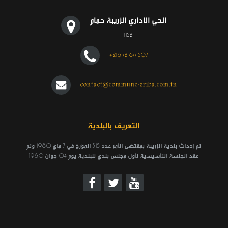
الحي الاداري الزريبة حمام
1152
+216 72 677 507
contact@commune-zriba.com.tn
التعريف بالبلدية
تم إحداث بلدية الزريبة بمقتضى الأمر عدد 515 المؤرخ في 7 ماي 1980 وتم
عقد الجلسة التأسيسية لأول مجلس بلدي للبلدية يوم 04 جوان 1980