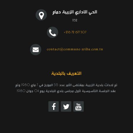
الحي الاداري الزريبة حمام
1152
+216 72 677 507
contact@commune-zriba.com.tn
التعريف بالبلدية
تم إحداث بلدية الزريبة بمقتضى الأمر عدد 515 المؤرخ في 7 ماي 1980 وتم
عقد الجلسة التأسيسية لأول مجلس بلدي للبلدية يوم 04 جوان 1980