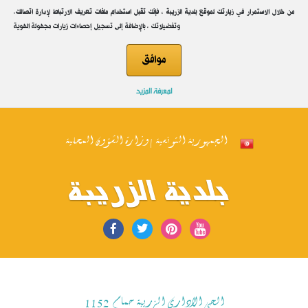
.من خلال الاستمرار في زيارتك لموقع بلدية الزريبة ، فإنك تقبل استخدام ملفات تعريف الارتباط لإدارة اتصالك
وتفضيلاتك ، بالإضافة إلى تسجيل إحصاءات زيارات مجهولة الهوية
موافق
لمعرفة المزيد
الجمهورية التونسية | وزارة الشؤون المحلية
بلدية الزريبة
الحي الاداري الزريبة حمام 1152