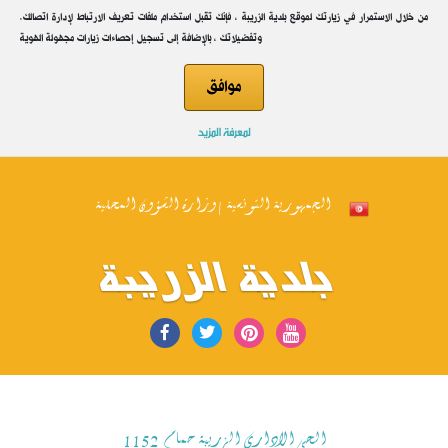
.من خلال الاستمرار في زيارتك لموقع بلدية الزريبة ، فإنك تقبل استخدام ملفات تعريف الارتباط لإدارة اتصالك
وتفضيلاتك ، بالإضافة إلى تسجيل إحصاءات زيارات مجهولة الهوية
موافق
لمعرفة المزيد
الجمهورية التونسية | وزارة الشؤون المحلية
بلدية الزريبة
الحي الاداري الزريبة حمام 1152