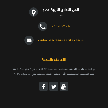
الحي الاداري الزريبة حمام
1152
+216 72 677 507
contact@commune-zriba.com.tn
التعريف بالبلدية
تم إحداث بلدية الزريبة بمقتضى الأمر عدد 515 المؤرخ في 7 ماي 1980 وتم
عقد الجلسة التأسيسية لأول مجلس بلدي للبلدية يوم 04 جوان 1980