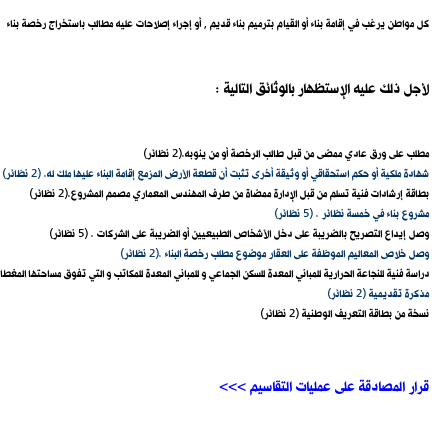
كل مواطن يرغب في إقامة بناء أو القيام بترميم بناء قديم , أو إجراء إصلاحات عليه مطالب باستخراج رخصة بناء
: لأجل ذلك عليه الإستظهار بالوثائق التالية
مطلب على ورق عادي ممضى من قبل طالب الرخصة أو من ينوبه.(2 نظائر)
شهادة ملكية أو حكم استحقاقي أو وثيقة أخرى تثبت أن قطعة الأرض المزمع إقامة البناء عليها ملك له. (2 نظائر)
بطاقة إرشادات فنية تسلم من قبل الإدارة ممضاة من طرف المهندس المعماري مصمم المشروع.(2 نظائر)
مشروع بناء في خمسة نظائر . (5 نظائر)
وصل إيداع التصريح بالضريبة على دخل الأشخاص الطبيعيين أو الضريبة على الشركات . (5 نظائر)
وصل خلاص المعاليم الموظفة على العقار موضوع مطلب رخصة البناء .(2 نظائر)
دراسة فنية للنجاعة الحرارية للمباني المعدة للسكن الجماعي و للمباني المعدة للمكاتب و التي تفوق مساحتها المغطاة 500م² (معدة من طرف مهندس معماري أو مكتب دراسات و مصادق عليها من طرف مكتب مراقبة مرخص من وزارة التجهيز و الإسكان) (2 نظا
مذكرة تقديمية (2 نظائر)
نسخة من بطاقة التعريف الوطنية (2 نظائر)
<<< قرار المصادقة على عمليات التقاسيم