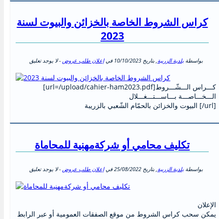
كراس الشروط الخاصة بالخزائن والبيوت لسنة
2023
بواسطة
بلدية الزريبة
, بتاريخ
10/10/2023
في
إعلان طلب عروض
- لا يوجد تعليق
[url=/upload/cahier-ham2023.pdf]كـــراس الـــشّـــروط
الـــخـــاصـــة بـــاســـتـــغـــلال
البيوت والخزائن بالحمّام الشّعبي بالزريبة [/url]
تكليف محامي أو شركةمهنية للمحاماة
بواسطة
بلدية الزريبة
, بتاريخ
25/08/2022
في
إعلان طلب عروض
- لا يوجد تعليق
الإعلان
يمكن سحب كراس الشروط من موقع الصفقات العمومية أو عبر الرابط