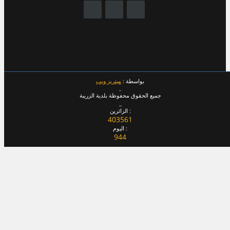
بواسطة :
ميتريز ويب
_
جميع الحقوق محفوظة بلدية الزريبة
_
الزائرين :
403561
اليوم :
944