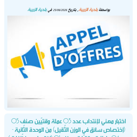
إدرية 2 لسنة
بلدية الزريبة
بلدية الزريبة
بواسطة
, بتاريخ
في
25/06/2026
2024
محضر
12/01
جلسة عمل
إدرية 1 لسنة
2024
اختبار مهني لإنتداب عدد 03 عملة وقتيّين صنف 05
(إختصاص سائق في الوزن الثّقيل) من الوحدة الثّانية -