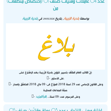
عدد 04 عاملات وقتيّات صنف 01 (إختصاص منظّفات)
من
بلدية الزريبة
بلدية الزريبة
بواسطة
, بتاريخ
في
29/05/2026
إنّ الكاتب العام المكلّف بتسيير شؤون بلديـّة الزّريبـة بـعـد الاطّـلاع عـلـى:
- على الدّستور.
- وعلى القانون الأساسي عدد 29 لسنة 2018 المؤرّخ فى: 09 ماي 2018 المتعلّق بإصدار
مجلّة الجماعات المحليّــة.
إقرأ المزيد
- وعلى المرسوم عدد: 09 لسنة...
اختبار مهني لإنتداب عدد 03 عملة وقتيّين صنف 05