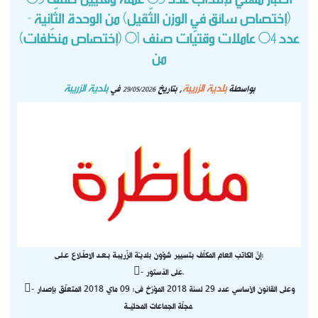
(إختصاص سائق في الوزن الثّقيل) من الوحدة الثّانية -
عدد 04 عاملات وقتيّات صنف 01 (إختصاص منظّفات)
من
بلدية الزريبة
بلدية الزريبة
بواسطة
, بتاريخ
في
29/05/2026
إنّ الكاتب العام المكلّف بتسيير شؤون بلديـّة الزّريبـة بـعـد الاطّـلاع عـلـى:
- على الدّستور.
- وعلى القانون الأساسي عدد 29 لسنة 2018 المؤرّخ فى: 09 ماي 2018 المتعلّق بإصدار
مجلّة الجماعات المحليّــة.