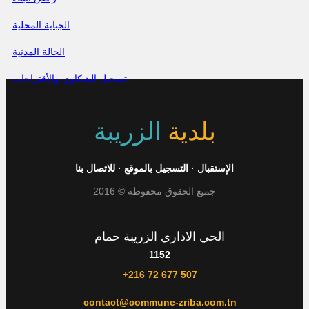
الجباية المحلية
الحالة المدنية
تسجيل الشكاوي والأقتراحات
بلدية
الزريبة
الإستقبال
·
التسجيل بالموقع
·
للاتصال بنا
جميع الحقوق محفوظة © 2016
الحي الاداري الزريبة حمام
1152
+216 72 677 507
contact@commune-zriba.com.tn