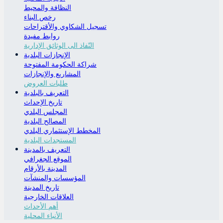
النظافة والمحيط
نسيت كلمة المرور
رخص البناء
تسجيل الشكاوي والأقتراحات
روابط مفيدة
النّفاذ الى الوثائق الإدارية
الإنجازات البلدية
شراكة الحكومة المفتوحة
المشاريع والإنجازات
طلبات العروض
التعريف بالبلدية
تاريخ الإحداث
المجلس البلدي
المصالح البلدية
المخطط الإستثماري البلدي
المستجدات البلدية
التعريف بالمدينة
الموقع الجغرافي
المدينة بالأرقام
المؤسسات والمنشآت
تاريخ المدينة
العلاقات الخارجية
أهم الأحداث
الأنباء المحلية