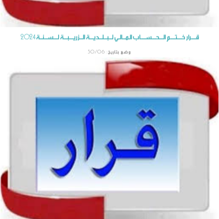
كـــراس الـــشّـــروط الـــخـــاصـــة بـــاســـتـــغـــلال البيوت والخزائن بالحمّام الشّعبي بالزريبة
وضع بتاريخ: 10/10