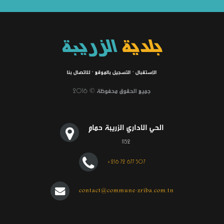
بلدية
الزريبة
الإستقبال
·
التسجيل بالموقع
·
للاتصال بنا
جميع الحقوق محفوظة © 2016
الحي الاداري الزريبة حمام
1152
+216 72 677 507
contact@commune-zriba.com.tn