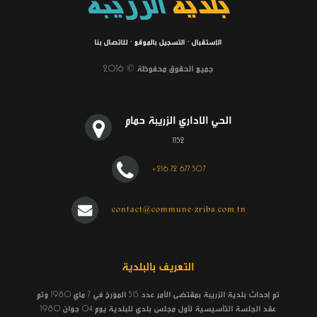
بلدية
الزريبة
الإستقبال
·
التسجيل بالموقع
·
للاتصال بنا
جميع الحقوق محفوظة © 2016
الحي الاداري الزريبة حمام
1152
+216 72 677 507
contact@commune-zriba.com.tn
التعريف بالبلدية
تم إحداث بلدية الزريبة بمقتضى الأمر عدد 515 المؤرخ في 7 ماي 1980 وتم
عقد الجلسة التأسيسية لأول مجلس بلدي للبلدية يوم 04 جوان 1980