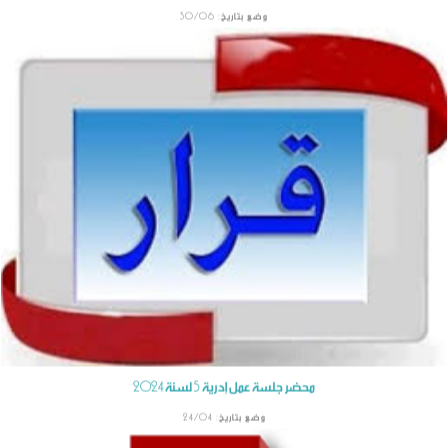
كـــراس الـــشّـــروط الـــخـــاصـــة بـــاســـتـــغـــلال البيوت والخزائن بالحمّام الشّعبي بالزريبة
وضع بتاريخ: 10/10