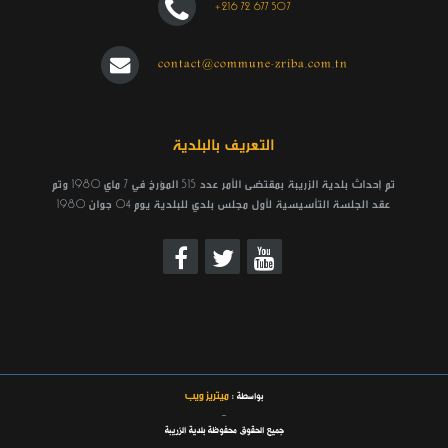
+216 72 677 507
contact@commune-zriba.com.tn
التعريف بالبلدية
تم إحداث بلدية الزريبة بمقتضى الأمر عدد 515 المؤرخ في 7 ماي 1980 وتم
عقد الجلسة التأسيسية لأول مجلس بلدي للبلدية يوم 04 جوان 1980
ميتريز ويب
بواسطة :
_
جميع الحقوق محفوظة بلدية الزريبة