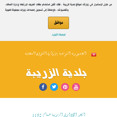
.من خلال الاستمرار في زيارتك لموقع بلدية الزريبة ، فإنك تقبل استخدام ملفات تعريف الارتباط لإدارة اتصالك
وتفضيلاتك ، بالإضافة إلى تسجيل إحصاءات زيارات مجهولة الهوية
موافق
لمعرفة المزيد
الجمهورية التونسية | وزارة الشؤون المحلية
بلدية الزريبة
الحي الاداري الزريبة حمام 1152