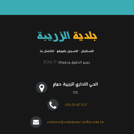
بلدية
الزريبة
الإستقبال
·
التسجيل بالموقع
·
للاتصال بنا
جميع الحقوق محفوظة © 2016
الحي الاداري الزريبة حمام
1152
+216 72 677 507
contact@commune-zriba.com.tn