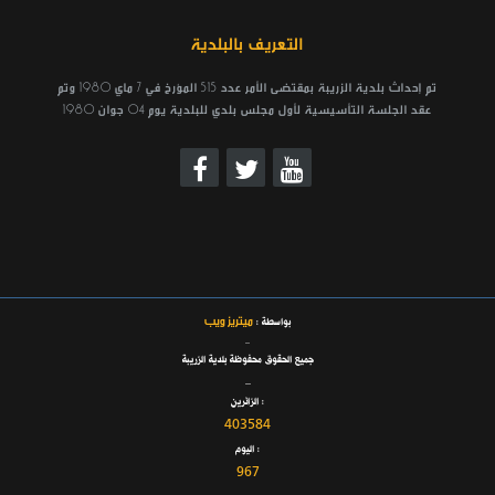
التعريف بالبلدية
تم إحداث بلدية الزريبة بمقتضى الأمر عدد 515 المؤرخ في 7 ماي 1980 وتم
عقد الجلسة التأسيسية لأول مجلس بلدي للبلدية يوم 04 جوان 1980
ميتريز ويب
بواسطة :
_
جميع الحقوق محفوظة بلدية الزريبة
_
الزائرين :
403584
اليوم :
967