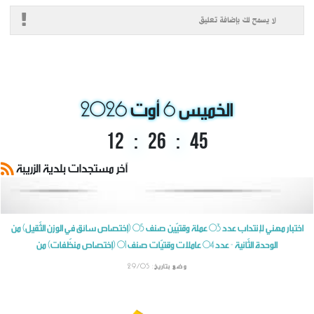
لا يسمح لك بإضافة تعليق
الخميس 6 أوت 2026
12
:
26
:
46
آخر مستجدات بلدية الزريبة
اختبار مهني لإنتداب عدد 03 عملة وقتيّين صنف 05 (إختصاص سائق في الوزن الثّقيل) من
الوحدة الثّانية - عدد 04 عاملات وقتيّات صنف 01 (إختصاص منظّفات) من
وضع بتاريخ: 29/05