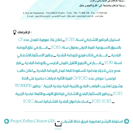
الاقتراحات :
استبيان البرنامج التشاركي لسنة 2022
إعلان بتة عمومية للمحل عدد 07
_
بالسوق الأسبوعية للمرة الأولى بعنوان سنة 2026
قـــــــرار في غلق الروضة
_
البلدية
قـــــــرار في إخلاء فوري للروضة البلدية
برنامج الاستثمار التشاركي
_
_
لسنة 2019
قـــــــرار في الترميم الثقيل للمبنى الرئيسي بالروضة البلدية
قرار
_
_
هدم جزئي لأجزاء متداعية للسقوط تابعة لمحل الروضة البلدية
اعلان طلب
_
عروض عدد 01/2023 للمرة الثانية اجراءات حصريا على الخط (تونبس
TUNEPS) مشروع تعشيب الملعب البلدي بالزريبة قرية ببلدية الزريبة / برنامج
2023
برنامج الإستثمار البلدي التشاركي لمناطق التوسع التابعة لبلدية الزريبة
_
2023-2025
استدعاء أعوان البلدية للتشاركية لسنة 2020
النتائج الأولية للمناظرة الخارجية لانتداب تقني اختصاص هندسة مدنية
_
_
وضع بتاريخ: 25/06
التعليقات
استمارة الترشح لعضوية فريق خطة الشباب
Projet Zriba Citizen GIS