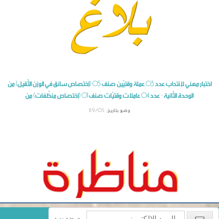
اختبار مهني لإنتداب عدد 03 عملة وقتيّين صنف 05 (إختصاص سائق في الوزن الثّقيل) من
الوحدة الثّانية - عدد 04 عاملات وقتيّات صنف 01 (إختصاص منظّفات) من
وضع بتاريخ: 29/05