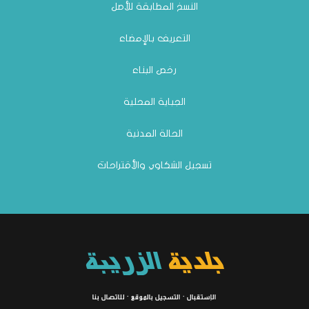
النسخ المطابقة للأصل
نتائج المناظرة الداخلية للترقية إلى رتبة متصرف عام
التعريف بالإمضاء
وضع بتاريخ: 14/01
رخص البناء
الجباية المحلية
الحالة المدنية
تسجيل الشكاوي والأقتراحات
بلاغ بخصوص تعيين مكتب دراسات
وضع بتاريخ: 23/12
بلدية
الزريبة
الإستقبال
·
التسجيل بالموقع
·
للاتصال بنا