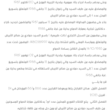
وعلى محضر جلسة اجراء بتة عمومية ببلدية الزريبة المؤرخ في 20 أكتوبر 1987
والمصادق عليه من طرف السيد والي زغوان بتاريخ 12 جانفي 1988 المتعلق بتسويغ
المحل عدد 4 إلى السيد حمادي بن صالح الابيض
بناء على مضمون المداولة المصادق عليه بتاريخ 12 سبتمبر 1987 والمتضمن تجديد كراء
دكاكين تجارية بعمارة الحمام بداية من غرة جانفي 1988 .
وعلى مضمون من السجل التجاري (ذات طبيعية ) باسم السيد حمادي بن صالح الأبيض
المضمن تحت عدد :A180381997 والمتعلق بممارسة المعني بالامر لنشاط جزار بداية
من 14/10/1985 بالمحل الكائن بساحة الحمام
وعلى محضر جلسة اجراء بتة عمومية ببلدية الزريبة المؤرخ في 02 نوفمبر 1987
والمصادق عليه من طرف السيد والي زغوان بتاريخ 12 جانفي 1988 المتعلق بتسويغ
المحل عدد 5 إلى السيد حمادي بن صالح الابيض لاستغلاله في نشاط مطعم بداية من
غرة جانفي 1988.
قرر ما يلــــي
الفصل الأول :هذان القراران يلغا ويعوضا القرارين عدد 866 و867 المؤرخان في 24
افريل 2025 .
الفصل الثاني : يتم الإخلاء الفوري للمحلين عدد 4و5 بدكاكين عمارة الحمام المسوغين
من طرف السيد حمادي بن صالح الأبيض أو ممن حل محله من كافة شاغليه .