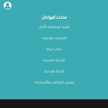
فضاء المواطن
النسخ المطابقة للأصل
نتائج المناظرة الداخلية للترقية إلى رتبة متصرف عام
التعريف بالإمضاء
وضع بتاريخ: 14/01
رخص البناء
الجباية المحلية
الحالة المدنية
تسجيل الشكاوي والأقتراحات
بلاغ بخصوص تعيين مكتب دراسات