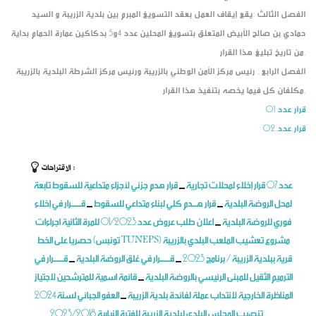
الفصل الثالث :يقع إيقاف العمل بعقد التسويغ المبرم بين بلدية الزريبة و السيد
حمادي بن صالح الأبيض المتعلق بتسويغ المحلين عدد 4و5 بدكاكين عمارة الحمام بداية
من تاريخ تبليغ هذا القرار.
الفصل الرابع : رئيس مركز الأمن الوطني بالزريبة ورئيس مركز الشرطة البلدية بالزريبة
مكلفان كل فيما يخصه بتنفيذ هذا القرار.
قرار عدد 01
قرار عدد 02
الاقتراحات :
عدد 07 قرار إخلاء لمحلات تجارية
قرار هدم جزئي لأجزاء متداعية للسقوط تابعة
_
لمحل الروضة البلدية
قرار هـــدم كلي لبناء متداعي للسقوط
قـــــــرار في إخلاء
_
_
فوري للروضة البلدية
اعلان طلب عروض عدد 01/2023 للمرة الثانية اجراءات
_
حصريا على الخط (تونبس TUNEPS) مشروع تعشيب الملعب البلدي بالزريبة
قرية ببلدية الزريبة / برنامج 2023
قـــــــرار في غلق الروضة البلدية
قـــــــرار في
_
_
الترميم الثقيل للمبنى الرئيسي بالروضة البلدية
قائمة اسمية للمترشحين لاجتياز
_
المناظرة الخارجية لانتداب عملة لفائدة بلدية الزريبة
العفو الجبائي لسنة 2024
_
تنصيب المجلس البلدي لبلدية الزريبة للفترة النيابية 2023/2018
_
_