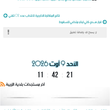
النتائج الأولية للمناظرة الخارجية لانتداب تقني اختصاص هندسة مدنية
التعليقات
نتائج المناظرة الخارجية لانتداب عدد 02 تقني
وضع بتاريخ: 25/06
قرار هـــدم كلي لبناء متداعي للسقوط
لا يسمح لك بإضافة تعليق
الأحد 9 أوت 2026
11
:
42
:
21
آخر مستجدات بلدية الزريبة
اختبار مهني لإنتداب عدد 03 عملة وقتيّين صنف 05 (إختصاص سائق في الوزن الثّقيل) من