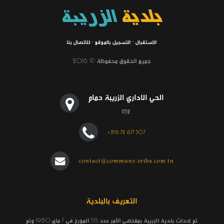
بلدية
الزريبة
وضع بتاريخ: 23/12
الإستقبال
·
التسجيل بالموقع
·
للاتصال بنا
جميع الحقوق محفوظة © 2016
الحي الاداري الزريبة حمام
1152
+216 72 677 507
مناظرة داخلية للترقية إلى رتبة متصرف عام
وضع بتاريخ: 28/10
contact@commune-zriba.com.tn
التعريف بالبلدية
تم إحداث بلدية الزريبة بمقتضى الأمر عدد 515 المؤرخ في 7 ماي 1980 وتم