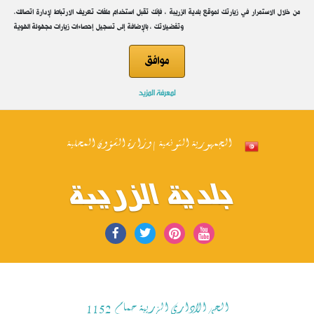
.من خلال الاستمرار في زيارتك لموقع بلدية الزريبة ، فإنك تقبل استخدام ملفات تعريف الارتباط لإدارة اتصالك
وتفضيلاتك ، بالإضافة إلى تسجيل إحصاءات زيارات مجهولة الهوية
موافق
لمعرفة المزيد
الجمهورية التونسية | وزارة الشؤون المحلية
بلدية الزريبة
الحي الاداري الزريبة حمام 1152