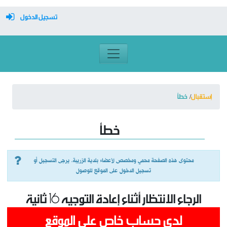
تسجيل الدخول
معرف تسجيل الدخول
كلمة السر
إستقبال
خطأ
تسجيل دخول تلقائي
خطأ
تسجيل الدخول
محتوى هذه الصفحة محمي ومخصص لأعضاء بلدية الزريبة. يرجى التسجيل أو
تسجيل الدخول على الموقع للوصول
التسجيل
الرجاء الانتظار أثناء إعادة التوجيه
16
ثانية
نسيت كلمة المرور
لدي حساب خاص على الموقع
النتائج الأولية للمناظرة الخارجية لانتداب تقني اختصاص هندسة مدنية