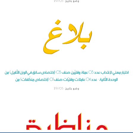
اختبار مهني لإنتداب عدد 03 عملة وقتيّين صنف 05 (إختصاص سائق في الوزن الثّقيل) من
الوحدة الثّانية - عدد 04 عاملات وقتيّات صنف 01 (إختصاص منظّفات) من
وضع بتاريخ: 29/05