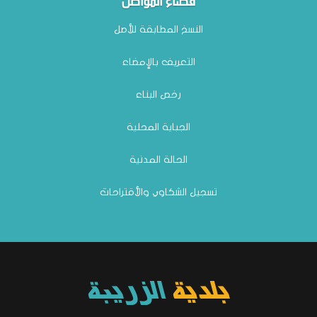
النسخ المطابقة للأصل
التعريف بالإمضاء
نتائج المناظرة الداخلية للترقية إلى رتبة متصرف عام
رخص البناء
وضع بتاريخ: 14/01
الجباية المحلية
الحالة المدنية
تسجيل الشكاوي والأقتراحات
بلاغ بخصوص تعيين مكتب دراسات
بلدية
الزريبة
وضع بتاريخ: 23/12