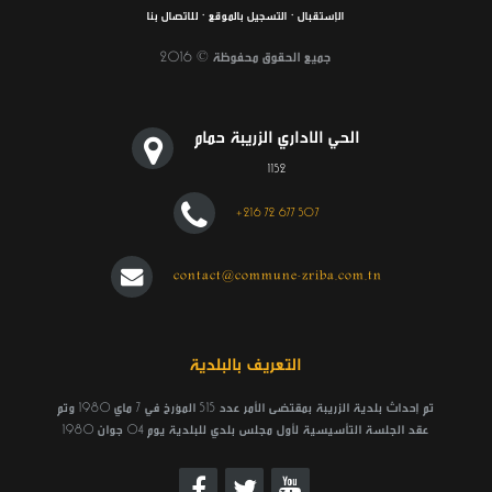
الإستقبال
·
التسجيل بالموقع
·
للاتصال بنا
جميع الحقوق محفوظة © 2016
الحي الاداري الزريبة حمام
1152
+216 72 677 507
مناظرة داخلية للترقية إلى رتبة متصرف عام
contact@commune-zriba.com.tn
وضع بتاريخ: 28/10
التعريف بالبلدية
تم إحداث بلدية الزريبة بمقتضى الأمر عدد 515 المؤرخ في 7 ماي 1980 وتم
عقد الجلسة التأسيسية لأول مجلس بلدي للبلدية يوم 04 جوان 1980