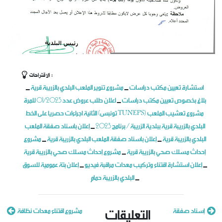
الاقتراحات :
تكليف محامي أو شركة مهنية للمحاماة
استشارة تعيين مكتب دراسات
مشروع تنوير الملعب البلدي بالزريبة قرية
_
_
وضع بتاريخ: 27/10
بلاغ بخصوص تعيين مكتب دراسات
اعلان طلب عروض عدد 01/2023 للمرة
_
الثانية اجراءات حصريا على الخط (تونبس TUNEPS) مشروع تعشيب الملعب
البلدي بالزريبة قرية ببلدية الزريبة / برنامج 2023
إعلان باسناد صفقة الملعب
_
البلدي بالزريبة قرية
إعلان باسناد صفقة الملعب البلدي بالزريبة قرية
مشروع
_
_
إحداث مسلك صحي بالزريبة قرية
مشروع إحداث مسلك صحي بالزريبة قرية
_
إعلان استشارة اقتناء وتركيب معدات مراقبة فيديو
إعلان بتة عمومية للسوق
_
_
البلدي بالزريبة حمام
_
التعليقات
إسناد صفقة
مشروع اقتناء معدات نظافة