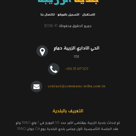
الإستقبال
·
التسجيل بالموقع
·
للاتصال بنا
جميع الحقوق محفوظة © 2016
الحي الاداري الزريبة حمام
1152
+216 72 677 507
contact@commune-zriba.com.tn
التعريف بالبلدية
تم إحداث بلدية الزريبة بمقتضى الأمر عدد 515 المؤرخ في 7 ماي 1980 وتم
عقد الجلسة التأسيسية لأول مجلس بلدي للبلدية يوم 04 جوان 1980