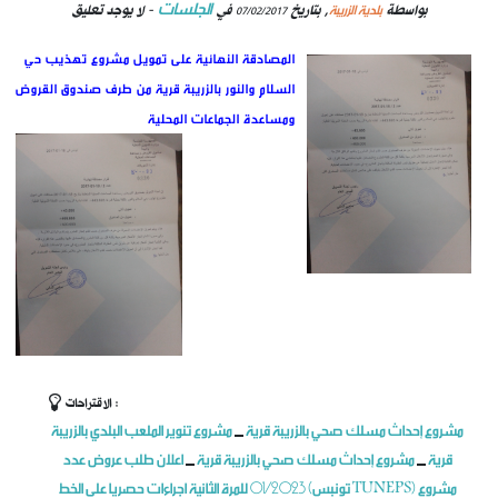
الجلسات
بلدية الزريبة
بواسطة
, بتاريخ
في
- لا يوجد تعليق
07/02/2017
المصادقة النهائية على تمويل مشروع تهذيب حي
السلام والنور بالزريبة قرية من طرف صندوق القروض
ومساعدة الجماعات المحلية
الاقتراحات :
مشروع إحداث مسلك صحي بالزريبة قرية
مشروع تنوير الملعب البلدي بالزريبة
_
قرية
مشروع إحداث مسلك صحي بالزريبة قرية
اعلان طلب عروض عدد
_
_
01/2023 للمرة الثانية اجراءات حصريا على الخط (تونبس TUNEPS) مشروع