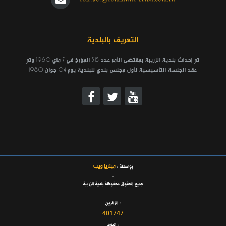
التعريف بالبلدية
تم إحداث بلدية الزريبة بمقتضى الأمر عدد 515 المؤرخ في 7 ماي 1980 وتم
عقد الجلسة التأسيسية لأول مجلس بلدي للبلدية يوم 04 جوان 1980
ميتريز ويب
بواسطة :
_
جميع الحقوق محفوظة بلدية الزريبة
_
الزائرين :
401747
اليوم :