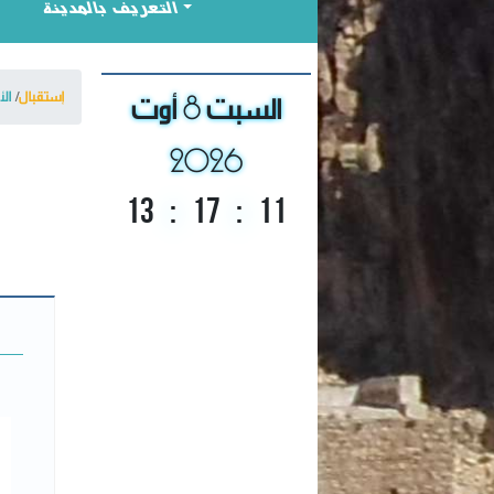
التعريف بالمدينة
السبت 8 أوت
إستقبال
الأ
2026
13
:
17
:
12