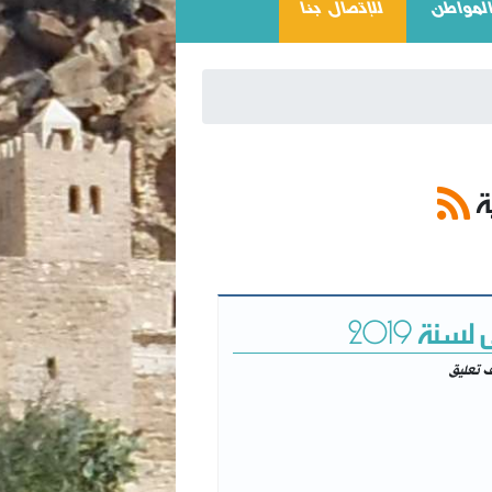
(CURRENT)
المواطن
للإتصال بنا
ة
نة 2019
 تعليق