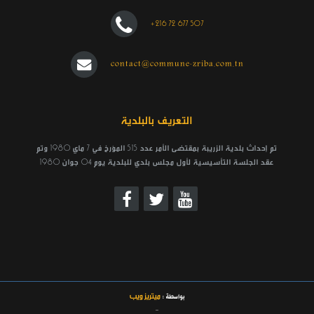
+216 72 677 507
contact@commune-zriba.com.tn
التعريف بالبلدية
تم إحداث بلدية الزريبة بمقتضى الأمر عدد 515 المؤرخ في 7 ماي 1980 وتم
عقد الجلسة التأسيسية لأول مجلس بلدي للبلدية يوم 04 جوان 1980
ميتريز ويب
بواسطة :
_