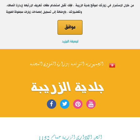
.من خلال الاستمرار في زيارتك لموقع بلدية الزريبة ، فإنك تقبل استخدام ملفات تعريف الارتباط لإدارة اتصالك
وتفضيلاتك ، بالإضافة إلى تسجيل إحصاءات زيارات مجهولة الهوية
موافق
لمعرفة المزيد
الجمهورية التونسية | وزارة الشؤون المحلية
بلدية الزريبة
الحي الاداري الزريبة حمام 1152