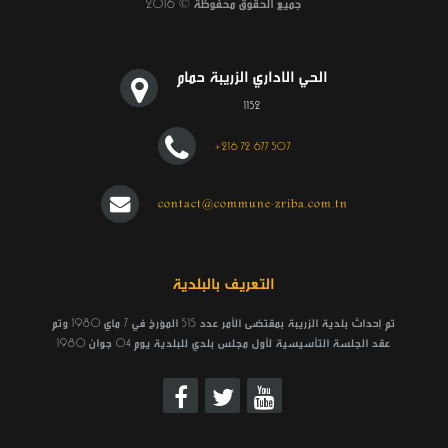
جميع الحقوق محفوظة © 2016
الحي الاداري الزريبة حمام
1152
+216 72 677 507
contact@commune-zriba.com.tn
التعريف بالبلدية
تم إحداث بلدية الزريبة بمقتضى الأمر عدد 515 المؤرخ في 7 ماي 1980 وتم
عقد الجلسة التأسيسية لأول مجلس بلدي للبلدية يوم 04 جوان 1980