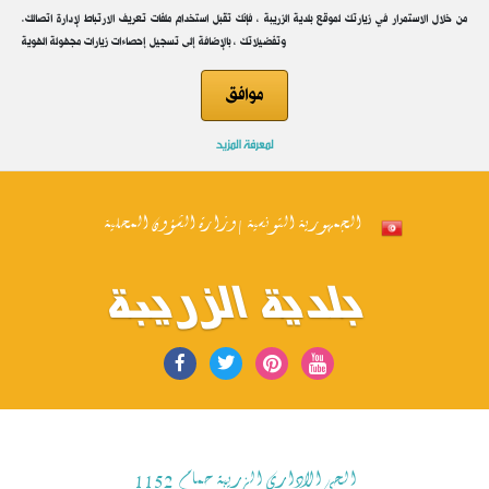
.من خلال الاستمرار في زيارتك لموقع بلدية الزريبة ، فإنك تقبل استخدام ملفات تعريف الارتباط لإدارة اتصالك
وتفضيلاتك ، بالإضافة إلى تسجيل إحصاءات زيارات مجهولة الهوية
موافق
لمعرفة المزيد
الجمهورية التونسية | وزارة الشؤون المحلية
بلدية الزريبة
الحي الاداري الزريبة حمام 1152