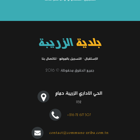
بلدية
الزريبة
الإستقبال
·
التسجيل بالموقع
·
للاتصال بنا
جميع الحقوق محفوظة © 2016
الحي الاداري الزريبة حمام
1152
+216 72 677 507
contact@commune-zriba.com.tn