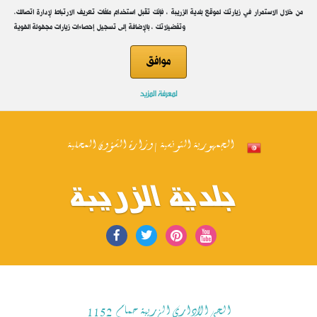
.من خلال الاستمرار في زيارتك لموقع بلدية الزريبة ، فإنك تقبل استخدام ملفات تعريف الارتباط لإدارة اتصالك
وتفضيلاتك ، بالإضافة إلى تسجيل إحصاءات زيارات مجهولة الهوية
موافق
لمعرفة المزيد
الجمهورية التونسية | وزارة الشؤون المحلية
بلدية الزريبة
الحي الاداري الزريبة حمام 1152