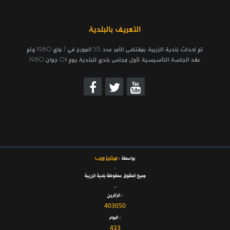
التعريف بالبلدية
تم إحداث بلدية الزريبة بمقتضى الأمر عدد 515 المؤرخ في 7 ماي 1980 وتم
عقد الجلسة التأسيسية لأول مجلس بلدي للبلدية يوم 04 جوان 1980
ميتريز ويب
بواسطة :
_
جميع الحقوق محفوظة بلدية الزريبة
_
الزائرين :
403050
اليوم :
433