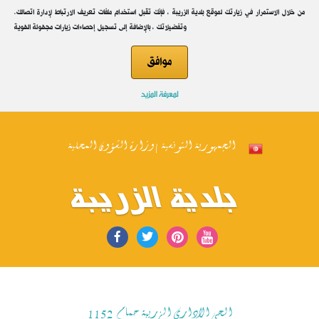
.من خلال الاستمرار في زيارتك لموقع بلدية الزريبة ، فإنك تقبل استخدام ملفات تعريف الارتباط لإدارة اتصالك
وتفضيلاتك ، بالإضافة إلى تسجيل إحصاءات زيارات مجهولة الهوية
موافق
لمعرفة المزيد
الجمهورية التونسية | وزارة الشؤون المحلية
بلدية الزريبة
الحي الاداري الزريبة حمام 1152