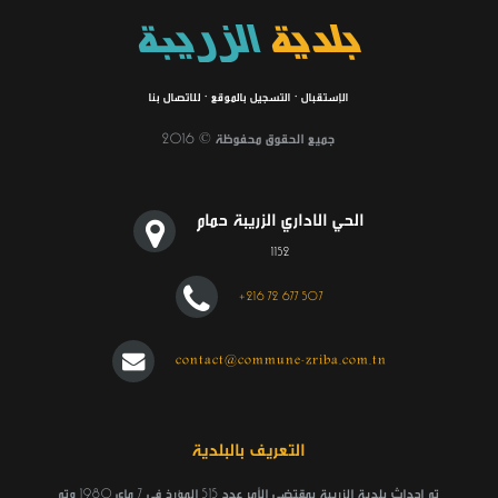
بلدية
الزريبة
الإستقبال
·
التسجيل بالموقع
·
للاتصال بنا
جميع الحقوق محفوظة © 2016
الحي الاداري الزريبة حمام
1152
+216 72 677 507
contact@commune-zriba.com.tn
التعريف بالبلدية
تم إحداث بلدية الزريبة بمقتضى الأمر عدد 515 المؤرخ في 7 ماي 1980 وتم