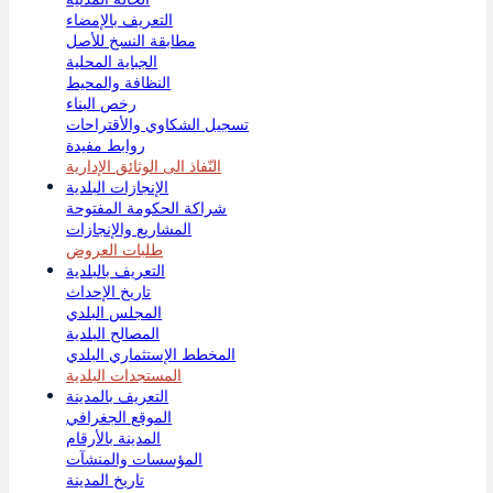
التعريف بالإمضاء
نسيت كلمة المرور
مطابقة النسخ للأصل
الجباية المحلية
النظافة والمحيط
رخص البناء
تسجيل الشكاوي والأقتراحات
روابط مفيدة
النّفاذ الى الوثائق الإدارية
الإنجازات البلدية
شراكة الحكومة المفتوحة
المشاريع والإنجازات
طلبات العروض
التعريف بالبلدية
تاريخ الإحداث
المجلس البلدي
المصالح البلدية
المخطط الإستثماري البلدي
المستجدات البلدية
التعريف بالمدينة
الموقع الجغرافي
المدينة بالأرقام
المؤسسات والمنشآت
تاريخ المدينة