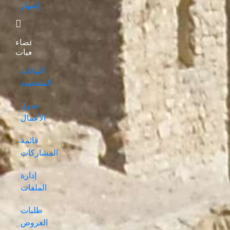
إشهار
فضاء
الجمعيات
البيانات
الشخصية
جدول
الأعمال
قائمة
المشاركات
إدارة
الملفات
طلبات
العروض