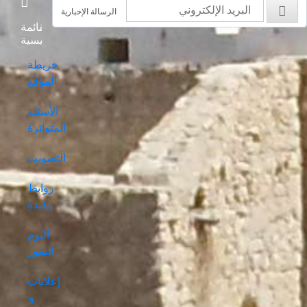
الرسالة الإخبارية
القائمة
الرئيسية
خريطة
الموقع
الأسئلة
المتواترة
التصويت
روابط
مفيدة
ألبوم
الصور
إعلانات
و