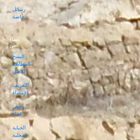
رسائل
خاصة
فضاء
المواطن
النسخ
المطابقة
للأصل
التعريف
بالإمضاء
رخص
البناء
الجباية
المحلية