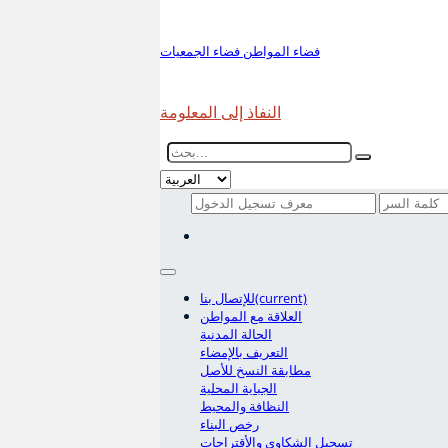
فضاء المواطن
فضاء الجمعيات
النفاذ إلى المعلومة
(current)
للإتصال بنا
العلاقة مع المواطن
الحالة المدنية
التعريف بالإمضاء
مطابقة النسخ للأصل
الجباية المحلية
النظافة والمحيط
رخص البناء
تسجيل الشكاوي والأقتراحات