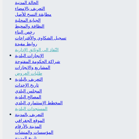
الحالة المدنية
التعريف بالإمضاء
مطابقة النسخ للأصل
الجباية المحلية
النظافة والمحيط
رخص البناء
تسجيل الشكاوي والأقتراحات
روابط مفيدة
النّفاذ الى الوثائق الإدارية
الإنجازات البلدية
شراكة الحكومة المفتوحة
المشاريع والإنجازات
طلبات العروض
التعريف بالبلدية
تاريخ الإحداث
المجلس البلدي
المصالح البلدية
المخطط الإستثماري البلدي
المستجدات البلدية
التعريف بالمدينة
الموقع الجغرافي
المدينة بالأرقام
المؤسسات والمنشآت
تاريخ المدينة