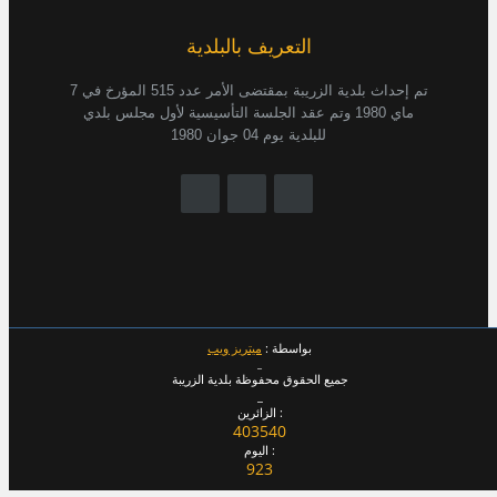
التعريف بالبلدية
تم إحداث بلدية الزريبة بمقتضى الأمر عدد 515 المؤرخ في 7
ماي 1980 وتم عقد الجلسة التأسيسية لأول مجلس بلدي
للبلدية يوم 04 جوان 1980
بواسطة :
ميتريز ويب
_
جميع الحقوق محفوظة بلدية الزريبة
_
الزائرين :
403540
اليوم :
923