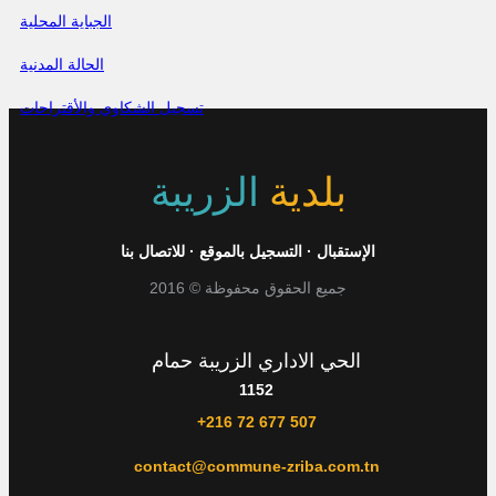
الجباية المحلية
الحالة المدنية
تسجيل الشكاوي والأقتراحات
بلدية
الزريبة
الإستقبال
·
التسجيل بالموقع
·
للاتصال بنا
جميع الحقوق محفوظة © 2016
الحي الاداري الزريبة حمام
1152
+216 72 677 507
contact@commune-zriba.com.tn