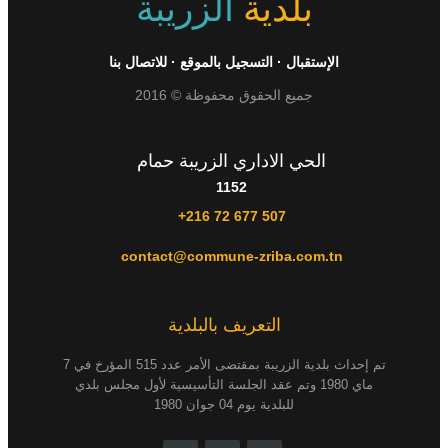
بلدية
الزريبة
الإستقبال
·
التسجيل بالموقع
·
للاتصال بنا
جميع الحقوق محفوظة © 2016
الحي الاداري الزريبة حمام
1152
+216 72 677 507
contact@commune-zriba.com.tn
التعريف بالبلدية
تم إحداث بلدية الزريبة بمقتضى الأمر عدد 515 المؤرخ في 7
ماي 1980 وتم عقد الجلسة التأسيسية لأول مجلس بلدي
للبلدية يوم 04 جوان 1980