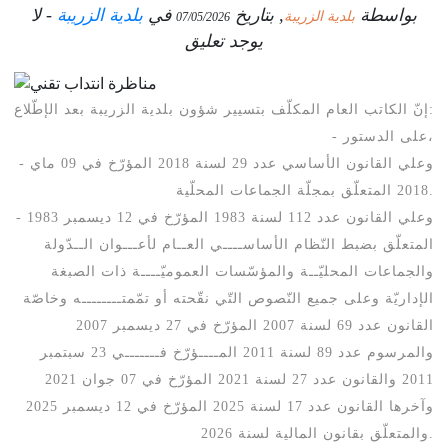
بواسطة
, بتاريخ
في
بلدية الزريبة
- لا
بلدية الزريبة
07/05/2026
يوجد تعليق
إنّ الكاتب العام المكلّف بتسيير شؤون بلدية الزريبة بعد الإطّلاع:
- على الدستور،
- وعلي القانون الأساسي عدد 29 لسنة 2018 المؤرّخ في 09 ماي
2018 المتعلّق بمجلّة الجماعات المحلّية.
- وعلي القانون عدد 112 لسنة 1983 المؤرّخ في 12 ديسمبر 1983
المتعلّق بضبط النّظام الأساســــي العــام لأعـــوان الــدّولة
والجماعات المحليّــة والمؤسّسات العموميّــــة ذات الصبغة
الإداريّة وعلى جميع النّصوص التّي نقّحته أو تمّمتــــــــه وخاصّة
القانون عدد 69 لسنة 2007 المؤرّخ في 27 ديسمبر 2007
والمرسوم عدد 89 لسنة 2011 المــــؤرّخ فـــــــي 23 سبتمبر
2011 والقانون عدد 27 لسنة 2021 المؤرّخ في 07 جوان 2021
وآخرها القانون عدد 17 لسنة 2025 المؤرّخ في 12 ديسمبر 2025
والمتعلّق بقانون المالية لسنة 2026.