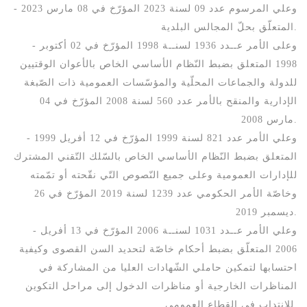
- وعلي المرسوم عدد 09 لسنة 2023 المؤرّخ في 08 مارس 2023
المتعلّق بحلّ المجالس البلدية.
- وعلى الأمر عــدد 1936 لسنــة 1998 المؤرّخ في 02 أكتوبر
1998 المتعلق بضبط النّظام الأساسي الخاص بالأعوان الوقتيين
للدولة والجماعات المحلّية والمؤسّسات العمومية ذات الصّبغة
الإدارية والمنقح بالأمر عدد 560 لسنة 2008 المؤرّخ في 04
مارس 2008.
- وعلي الأمر عدد 821 لسنة 1999 المؤرّخ في 12 أفريل 1999
المتعلق بضبط النّظام الأساسي الخاص بالسّلك التّقني المشترك
للإدارات العمومية وعلى جميع النّصوص التّي نقّحته أو تمّمته
وخاصّة الأمر الحكومي عدد 1239 لسنة 2019 المؤرّخ في 26
ديسمبر 2019.
- وعلي الأمر عــدد 1031 لسنــة 2006 المؤرّخ في 13 أفريل
2006 المتعلّق بضبط أحكام خاصّة لتحديد السن القصوى وكيفية
احتسابها لتمكين حاملي الشّهادات العليا من المشاركة في
المناظرات الخارجية أو مناظرات الدخول إلى مراحل التكوين
للانتداب في القطاع العمومي.