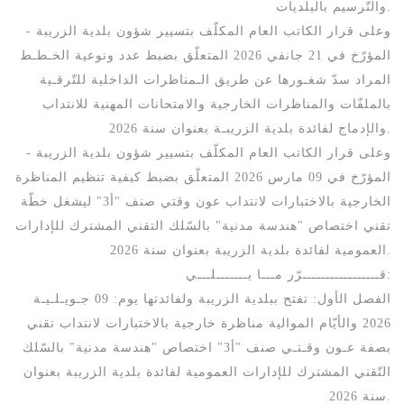
والتّرسيم بالبلديات.
- وعلى قرار الكاتب العام المكلّف بتسيير شؤون بلدية الزريبة
المؤرّخ في 21 جانفي 2026 المتعلّق بضبط عدد ونوعية الخـطـط
المراد سدّ شغـورها عن طريق الـمناظرات الداخلية للتّرقـية
بالملفّات والمناظرات الخارجية والامتحانات المهنية للانتداب
والإدماج لفائدة بلدية الزريبـة بعنوان سنة 2026.
- وعلى قرار الكاتب العام المكلّف بتسيير شؤون بلدية الزريبة
المؤرّخ في 09 مارس 2026 المتعلّق بضبط كيفية تنظيم المناظرة
الخارجية بالاختبارات لانتداب عون وقتي صنف "أ3" ليشغل خطّة
تقني اختصاص "هندسة مدنية" بالسّلك التقني المشترك للإدارات
العمومية لفائدة بلدية الزريبة بعنوان سنة 2026.
قـــــــــــــــــرّر مـــا يـــــــلـــي:
الفصل الأول: تفتح ببلدية الزريبة ولفائدتها يوم: 09 جـويـلـيـة
2026 والأيّام الموالية مناظرة خارجية بالاختبارات لانتداب تقني
بصفة عـون وقـتـي صنف "أ3" اختصاص "هندسة مدنية" بالسّلك
التّقني المشترك للإدارات العمومية لفائدة بلدية الزريبة بعنوان
سنة 2026.