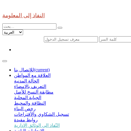
النفاذ إلى المعلومة
(current)
للإتصال بنا
العلاقة مع المواطن
الحالة المدنية
التعريف بالإمضاء
مطابقة النسخ للأصل
الجباية المحلية
النظافة والمحيط
رخص البناء
تسجيل الشكاوي والأقتراحات
روابط مفيدة
النّفاذ الى الوثائق الإدارية
الإنجازات البلدية