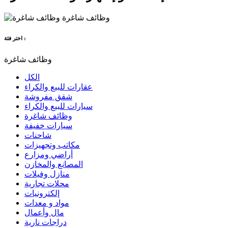
وظائف شاغرة
اختر فئة :
وظائف شاغرة
الكل
عقارات للبيع والكراء
شقق مفروشة
سيارات للبيع والكراء
وظائف شاغرة
سيارات خفيفة
شاحنات
مكاتب وتجهيزات
أراضي ومزارع
المصانع والمخازن
منازل وفيلات
محلات تجارية
إلكترونيات
مواد و معدات
مال وأعمال
دراجات نارية