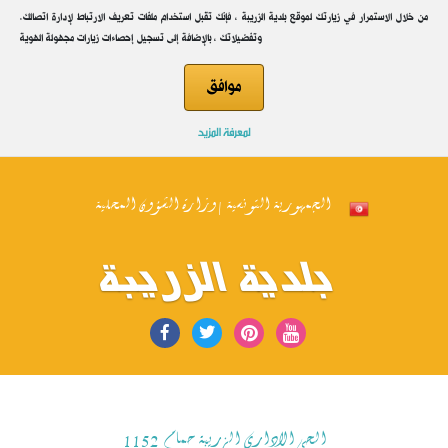
.من خلال الاستمرار في زيارتك لموقع بلدية الزريبة ، فإنك تقبل استخدام ملفات تعريف الارتباط لإدارة اتصالك
وتفضيلاتك ، بالإضافة إلى تسجيل إحصاءات زيارات مجهولة الهوية
موافق
لمعرفة المزيد
الجمهورية التونسية | وزارة الشؤون المحلية
بلدية الزريبة
الحي الاداري الزريبة حمام 1152