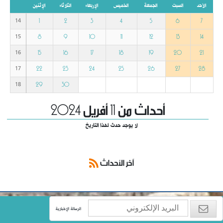
الأحد
السبت
الجمعة
الخميس
الإربعاء
الثلاثاء
الإثنين
1
2
3
4
5
6
7
14
8
9
10
11
12
13
14
15
15
16
17
18
19
20
21
16
22
23
24
25
26
27
28
17
29
30
18
أحداث من 11 أفريل 2024
لا يوجد حدث لهذا التاريخ
آخر الأحداث
الرسالة الإخبارية