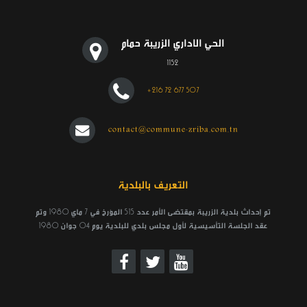
الحي الاداري الزريبة حمام
1152
+216 72 677 507
contact@commune-zriba.com.tn
التعريف بالبلدية
تم إحداث بلدية الزريبة بمقتضى الأمر عدد 515 المؤرخ في 7 ماي 1980 وتم
عقد الجلسة التأسيسية لأول مجلس بلدي للبلدية يوم 04 جوان 1980