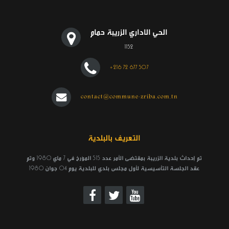
الحي الاداري الزريبة حمام
1152
+216 72 677 507
contact@commune-zriba.com.tn
التعريف بالبلدية
تم إحداث بلدية الزريبة بمقتضى الأمر عدد 515 المؤرخ في 7 ماي 1980 وتم
عقد الجلسة التأسيسية لأول مجلس بلدي للبلدية يوم 04 جوان 1980