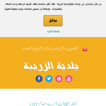
.من خلال الاستمرار في زيارتك لموقع بلدية الزريبة ، فإنك تقبل استخدام ملفات تعريف الارتباط لإدارة اتصالك
وتفضيلاتك ، بالإضافة إلى تسجيل إحصاءات زيارات مجهولة الهوية
موافق
لمعرفة المزيد
الجمهورية التونسية | وزارة الشؤون المحلية
بلدية الزريبة
الحي الاداري الزريبة حمام 1152