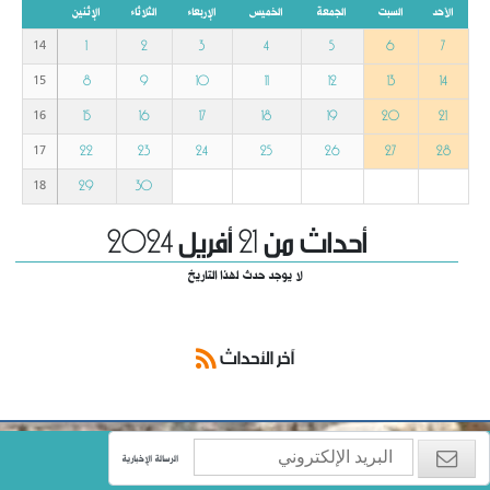
الأحد
السبت
الجمعة
الخميس
الإربعاء
الثلاثاء
الإثنين
1
2
3
4
5
6
7
14
8
9
10
11
12
13
14
15
15
16
17
18
19
20
21
16
22
23
24
25
26
27
28
17
29
30
18
أحداث من 21 أفريل 2024
لا يوجد حدث لهذا التاريخ
آخر الأحداث
الرسالة الإخبارية