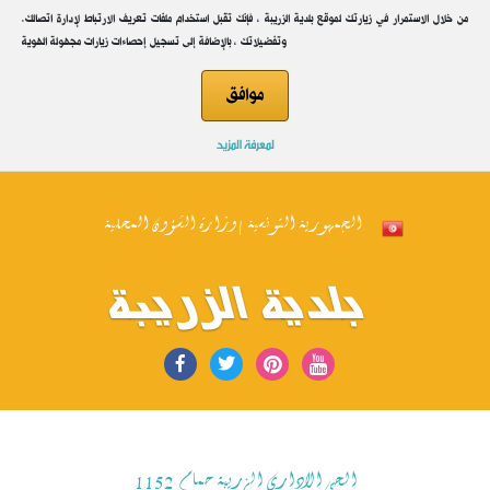
.من خلال الاستمرار في زيارتك لموقع بلدية الزريبة ، فإنك تقبل استخدام ملفات تعريف الارتباط لإدارة اتصالك
وتفضيلاتك ، بالإضافة إلى تسجيل إحصاءات زيارات مجهولة الهوية
موافق
لمعرفة المزيد
الجمهورية التونسية | وزارة الشؤون المحلية
بلدية الزريبة
الحي الاداري الزريبة حمام 1152