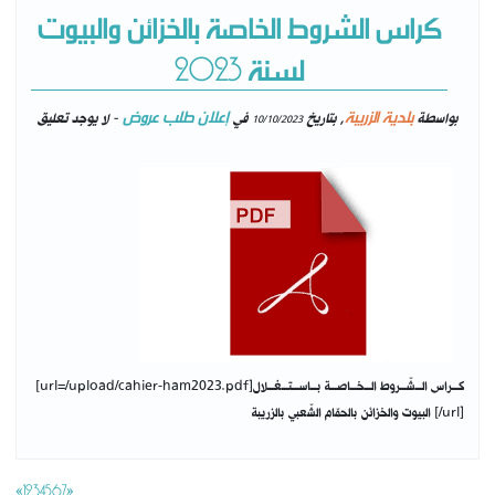
كراس الشروط الخاصة بالخزائن والبيوت
لسنة 2023
بلدية الزريبة
إعلان طلب عروض
بواسطة
, بتاريخ
في
- لا يوجد تعليق
10/10/2023
[url=/upload/cahier-ham2023.pdf]كـــراس الـــشّـــروط الـــخـــاصـــة بـــاســـتـــغـــلال
البيوت والخزائن بالحمّام الشّعبي بالزريبة [/url]
«
1
2
3
4
5
6
7
»