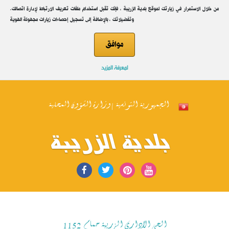
.من خلال الاستمرار في زيارتك لموقع بلدية الزريبة ، فإنك تقبل استخدام ملفات تعريف الارتباط لإدارة اتصالك
وتفضيلاتك ، بالإضافة إلى تسجيل إحصاءات زيارات مجهولة الهوية
موافق
لمعرفة المزيد
الجمهورية التونسية | وزارة الشؤون المحلية
بلدية الزريبة
الحي الاداري الزريبة حمام 1152