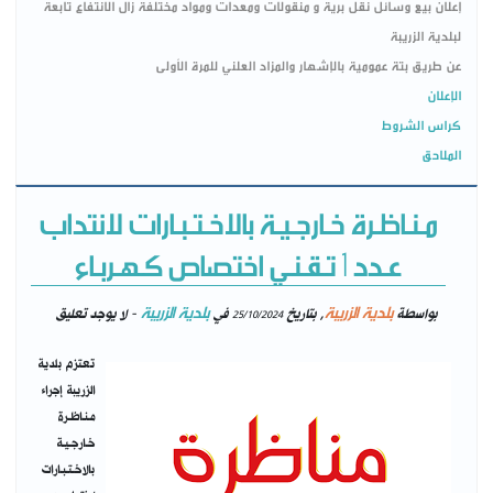
إعلان بيع وسائل نقل برية و منقولات ومعدات ومواد مختلفة زال الانتفاع تابعة
لبلدية الزريبة
عن طريق بتة عمومية بالإشهار والمزاد العلني للمرة الأولى
الإعلان
كراس الشروط
الملاحق
مـنـاظـرة خـارجـيـة بالاخـتـبـارات لانتداب
عـدد 1 تـقـنـي اختصاص كـهـربـاء
بلدية الزريبة
بلدية الزريبة
بواسطة
, بتاريخ
في
- لا يوجد تعليق
25/10/2024
تعتزم بلدية
الزريبة إجراء
مـنـاظـرة
خـارجـيـة
بالاخـتـبـارات