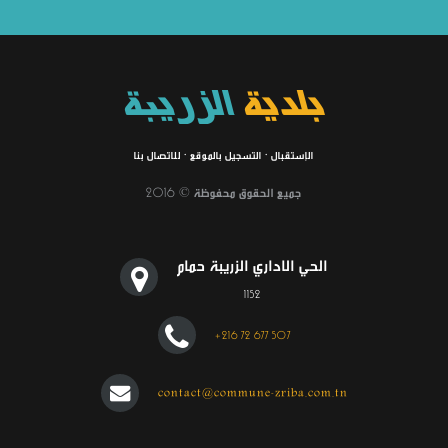
بلدية
الزريبة
الإستقبال
·
التسجيل بالموقع
·
للاتصال بنا
جميع الحقوق محفوظة © 2016
الحي الاداري الزريبة حمام
1152
+216 72 677 507
contact@commune-zriba.com.tn