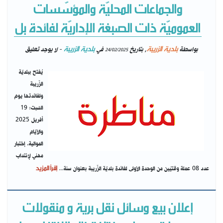
والجماعات المحليّة والمؤسّسات
العموميّة ذات الصبغة الإداريّة لفائدة بل
بلدية الزريبة
بلدية الزريبة
بواسطة
, بتاريخ
في
- لا يوجد تعليق
24/02/2025
يُفتح ببلديّة
الزّريبة
ولفائدتها يوم
السّبت: 19
أفريل 2025
والأيّام
الموالية، إختبار
مهني لإنتداب
إقرأ المزيد
عدد 08 عملة وقتيّين من الوحدة الأولى لفائدة بلديّة الزّريبة بعنوان سنة...
إعلان بيع وسائل نقل برية و منقولات