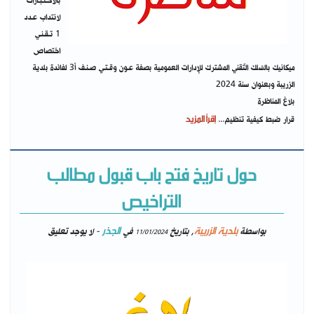
بالاخـتـبـارات
لانتداب عـدد
1 تـقـنـي
اختصاص
ميكانيك بالسّلك التّقني المشترك للإدارات العمومية بصفة عـون وقـتـي صـنـف أ3 لفائدة بلدية
الزريبة وبعنوان سنة 2024
بلاغ المناظرة
إقرأ المزيد
قرار ضبط كيفية تنظيم...
حول تاريخ فتح باب قبول مطالب
التراخيص
بلدية الزريبة
الجذر
بواسطة
, بتاريخ
في
- لا يوجد تعليق
11/01/2024