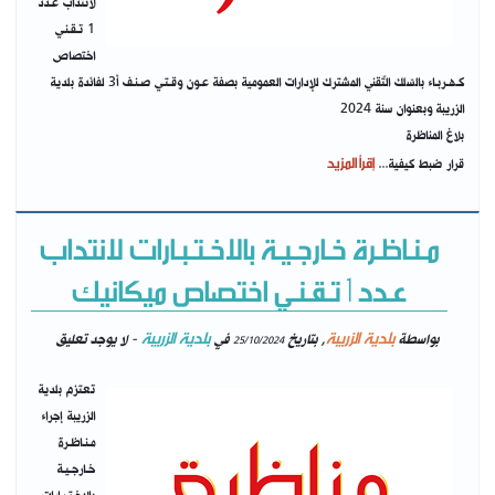
لانتداب عـدد
1 تـقـنـي
اختصاص
كـهـربـاء بالسّلك التّقني المشترك للإدارات العمومية بصفة عـون وقـتـي صـنـف أ3 لفائدة بلدية
الزريبة وبعنوان سنة 2024
بلاغ المناظرة
إقرأ المزيد
قرار ضبط كيفية...
مـنـاظـرة خـارجـيـة بالاخـتـبـارات لانتداب
عـدد 1 تـقـنـي اختصاص ميكانيك
بلدية الزريبة
بلدية الزريبة
بواسطة
, بتاريخ
في
- لا يوجد تعليق
25/10/2024
تعتزم بلدية
الزريبة إجراء
مـنـاظـرة
خـارجـيـة