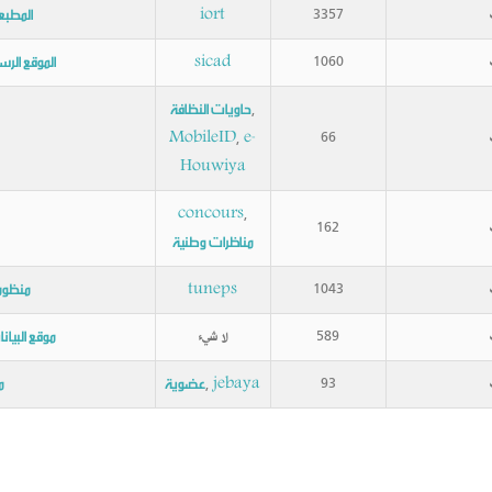
iort
المطبع
3357
sicad
الموقع الرس
1060
حاويات النظافة
,
MobileID
e-
66
,
Houwiya
concours
,
162
مناظرات وطنية
tuneps
منظومة
1043
موقع البيان
589
لا شيء
jebaya
عضوية
م
93
,