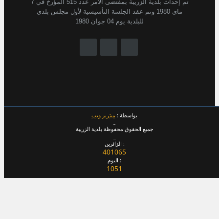
تم إحداث بلدية الزريبة بمقتضى الأمر عدد 515 المؤرخ في 7
ماي 1980 وتم عقد الجلسة التأسيسية لأول مجلس بلدي
للبلدية يوم 04 جوان 1980
بواسطة :
ميتريز ويب
_
جميع الحقوق محفوظة بلدية الزريبة
_
الزائرين :
401065
اليوم :
1051