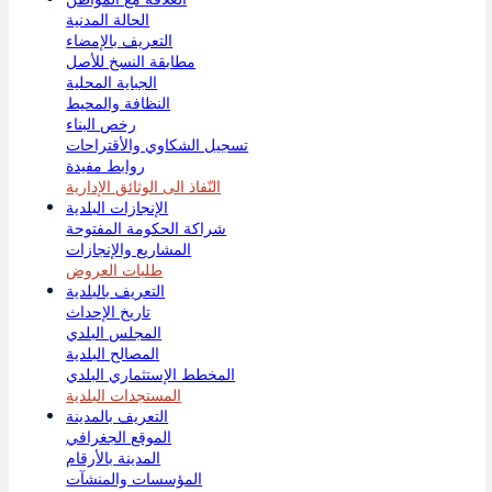
الحالة المدنية
نسيت كلمة المرور
التعريف بالإمضاء
مطابقة النسخ للأصل
الجباية المحلية
النظافة والمحيط
رخص البناء
تسجيل الشكاوي والأقتراحات
روابط مفيدة
النّفاذ الى الوثائق الإدارية
الإنجازات البلدية
شراكة الحكومة المفتوحة
المشاريع والإنجازات
طلبات العروض
التعريف بالبلدية
تاريخ الإحداث
المجلس البلدي
المصالح البلدية
المخطط الإستثماري البلدي
المستجدات البلدية
التعريف بالمدينة
الموقع الجغرافي
المدينة بالأرقام
المؤسسات والمنشآت