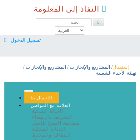
النفاذ إلى المعلومة
تسجيل الدخول
معرف تسجيل الدخول
إستقبال
المشاريع والإنجازات
المشاريع والإنجازات
كلمة السر
تهيئة الأحياء الشعبية
تسجيل دخول تلقائي
(CURRENT)
للإتصال بنا
العلاقة مع المواطن
تسجيل الدخول
الحالة المدنية
التعريف بالإمضاء
التسجيل
مطابقة النسخ للأصل
الجباية المحلية
نسيت كلمة المرور
النظافة والمحيط