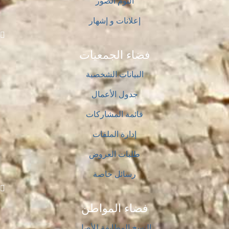
ألبوم الصور
إعلانات و إشهار
فضاء الجمعيات
البيانات الشخصية
جدول الأعمال
قائمة المشاركات
إدارة الملفات
طلبات العروض
رسائل خاصة
فضاء المواطن
النسخ المطابقة للأصل