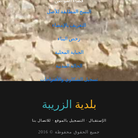
فضاء المواطن
النسخ المطابقة للأصل
التعريف بالإمضاء
رخص البناء
الجباية المحلية
الحالة المدنية
تسجيل الشكاوي والأقتراحات
بلدية
الزريبة
الإستقبال
·
التسجيل بالموقع
·
للاتصال بنا
جميع الحقوق محفوظة © 2016