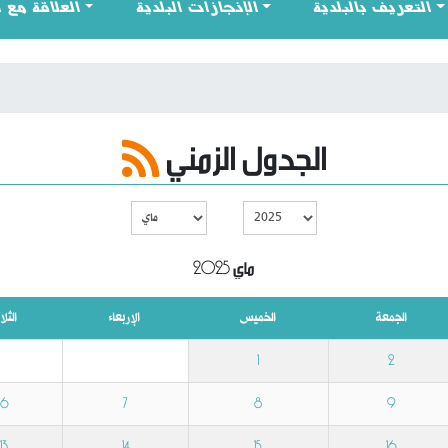
التعريف بالبلدية
الإنجازات البلدية
العلاقة مع 
الجدول الزمني
ماي 2025
الجمعة
الخميس
الإربعاء
الثلاث
1
2
6
7
8
9
13
14
15
16