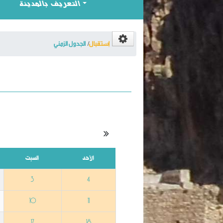
التعريف بالمدينة
إستقبال
الجدول الزمني
الأحد
السبت
3
4
10
11
17
18