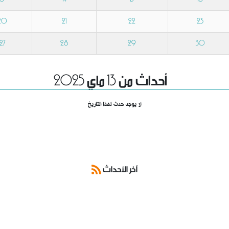
20
21
22
23
27
28
29
30
أحداث من 13 ماي 2025
لا يوجد حدث لهذا التاريخ
آخر الأحداث