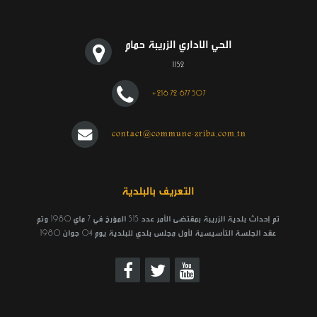
الحي الاداري الزريبة حمام
1152
+216 72 677 507
contact@commune-zriba.com.tn
التعريف بالبلدية
تم إحداث بلدية الزريبة بمقتضى الأمر عدد 515 المؤرخ في 7 ماي 1980 وتم
عقد الجلسة التأسيسية لأول مجلس بلدي للبلدية يوم 04 جوان 1980