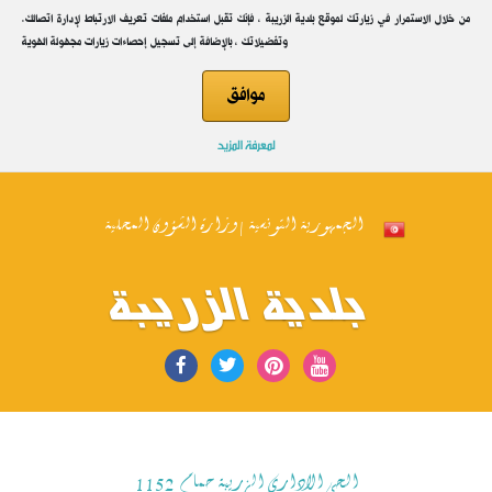
.من خلال الاستمرار في زيارتك لموقع بلدية الزريبة ، فإنك تقبل استخدام ملفات تعريف الارتباط لإدارة اتصالك
وتفضيلاتك ، بالإضافة إلى تسجيل إحصاءات زيارات مجهولة الهوية
موافق
لمعرفة المزيد
الجمهورية التونسية | وزارة الشؤون المحلية
بلدية الزريبة
الحي الاداري الزريبة حمام 1152