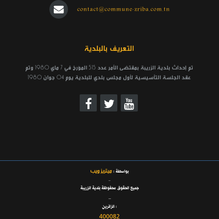
contact@commune-zriba.com.tn
التعريف بالبلدية
تم إحداث بلدية الزريبة بمقتضى الأمر عدد 515 المؤرخ في 7 ماي 1980 وتم
عقد الجلسة التأسيسية لأول مجلس بلدي للبلدية يوم 04 جوان 1980
ميتريز ويب
بواسطة :
_
جميع الحقوق محفوظة بلدية الزريبة
_
الزائرين :
400082