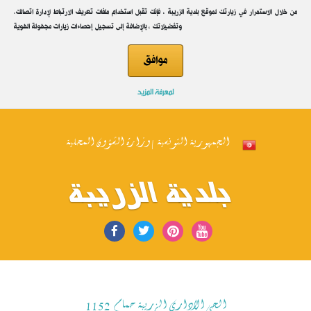
.من خلال الاستمرار في زيارتك لموقع بلدية الزريبة ، فإنك تقبل استخدام ملفات تعريف الارتباط لإدارة اتصالك
وتفضيلاتك ، بالإضافة إلى تسجيل إحصاءات زيارات مجهولة الهوية
موافق
لمعرفة المزيد
الجمهورية التونسية | وزارة الشؤون المحلية
بلدية الزريبة
الحي الاداري الزريبة حمام 1152