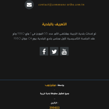
contact@commune-zriba.com.tn
التعريف بالبلدية
تم إحداث بلدية الزريبة بمقتضى الأمر عدد 515 المؤرخ في 7 ماي 1980 وتم
عقد الجلسة التأسيسية لأول مجلس بلدي للبلدية يوم 04 جوان 1980
ميتريز ويب
بواسطة :
_
جميع الحقوق محفوظة بلدية الزريبة
_
الزائرين :
399403