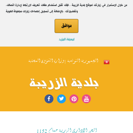
.من خلال الاستمرار في زيارتك لموقع بلدية الزريبة ، فإنك تقبل استخدام ملفات تعريف الارتباط لإدارة اتصالك
وتفضيلاتك ، بالإضافة إلى تسجيل إحصاءات زيارات مجهولة الهوية
موافق
لمعرفة المزيد
الجمهورية التونسية | وزارة الشؤون المحلية
بلدية الزريبة
الحي الاداري الزريبة حمام 1152