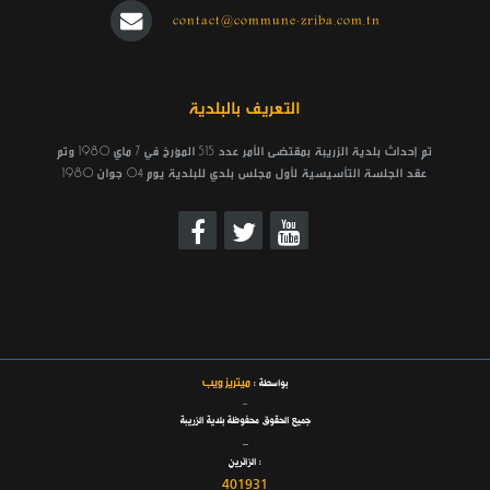
contact@commune-zriba.com.tn
التعريف بالبلدية
تم إحداث بلدية الزريبة بمقتضى الأمر عدد 515 المؤرخ في 7 ماي 1980 وتم
عقد الجلسة التأسيسية لأول مجلس بلدي للبلدية يوم 04 جوان 1980
ميتريز ويب
بواسطة :
_
جميع الحقوق محفوظة بلدية الزريبة
_
الزائرين :
401931