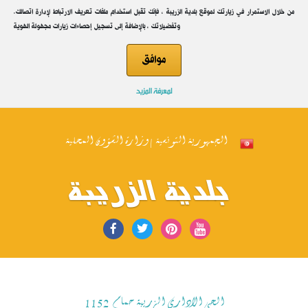
.من خلال الاستمرار في زيارتك لموقع بلدية الزريبة ، فإنك تقبل استخدام ملفات تعريف الارتباط لإدارة اتصالك
وتفضيلاتك ، بالإضافة إلى تسجيل إحصاءات زيارات مجهولة الهوية
موافق
لمعرفة المزيد
الجمهورية التونسية | وزارة الشؤون المحلية
بلدية الزريبة
الحي الاداري الزريبة حمام 1152